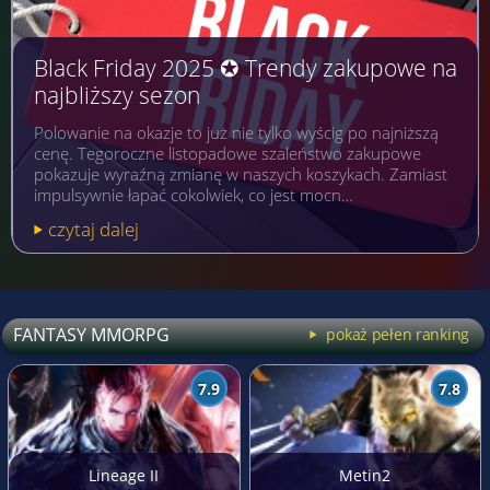
Black Friday 2025 ✪ Trendy zakupowe na
najbliższy sezon
Polowanie na okazje to już nie tylko wyścig po najniższą
cenę. Tegoroczne listopadowe szaleństwo zakupowe
pokazuje wyraźną zmianę w naszych koszykach. Zamiast
impulsywnie łapać cokolwiek, co jest mocn…
czytaj dalej
FANTASY MMORPG
pokaż pełen ranking
7.9
7.8
Lineage II
Metin2