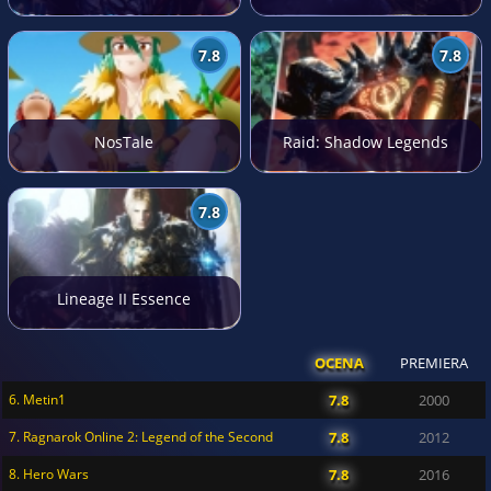
7.8
7.8
NosTale
Raid: Shadow Legends
7.8
Lineage II Essence
OCENA
PREMIERA
6. Metin1
7.8
2000
7. Ragnarok Online 2: Legend of the Second
7.8
2012
8. Hero Wars
7.8
2016