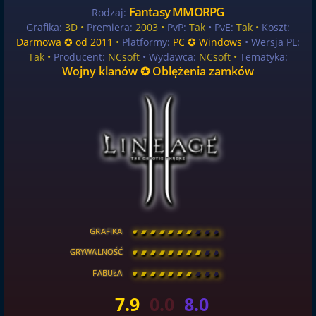
Fantasy MMORPG
Rodzaj:
Grafika:
3D •
Premiera:
2003 •
PvP:
Tak
• PvE:
Tak •
Koszt:
Darmowa ✪ od 2011
•
Platformy:
PC ✪ Windows
• Wersja PL:
Tak
•
Producent:
NCsoft
• Wydawca:
NCsoft •
Tematyka:
Wojny klanów ✪ Oblężenia zamków
GRAFIKA
[
\
\
\
\
\
\
\
\
]
GRYWALNOŚĆ
[
\
\
\
\
\
\
\
\
]
FABUŁA
[
\
\
\
\
\
\
\
\
]
7.9
0.0
8.0