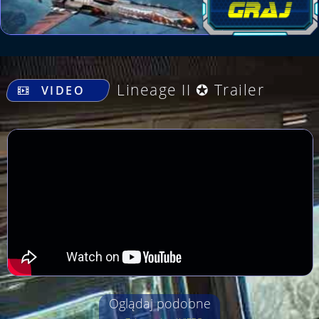
.
Lineage II ✪ Trailer
VIDEO
Oglądaj podobne