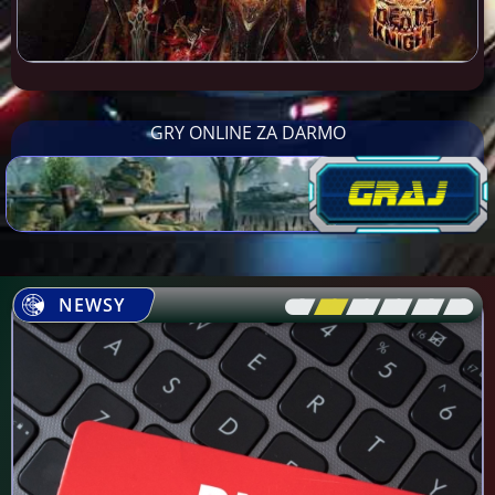
GRY ONLINE ZA DARMO
NEWSY
[\
\\
\\
\\
\\
\]