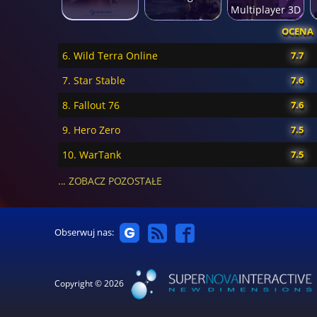
Multiplayer 3D
Sex Game
OCENA
6. Wild Terra Online
7.7
7. Star Stable
7.6
8. Fallout 76
7.6
9. Hero Zero
7.5
10. WarTank
7.5
... ZOBACZ POZOSTAŁE
Obserwuj nas:
Copyright © 2026