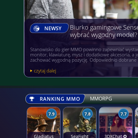
Biurko gamingowe Sens
NEWSY
wybrać wygodny model?
Stanowisko do gier MMO powinno zapewniać wystar
monitor, klawiaturę, mysz i dodatkowe akcesoria, a
zachować wygodną pozycję. Odpowiednio dobrane 
czytaj dalej
MMORPG
RANKING MMO
7.9
7.8
7.7
Gladiatus
SeaFight
3DXChat ✪