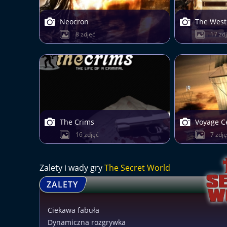
Neocron
The West
8 zdjęć
17 zd
The Crims
Voyage C
16 zdjęć
7 zdj
Zalety i wady gry
The Secret World
ZALETY
Ciekawa fabuła
Dynamiczna rozgrywka