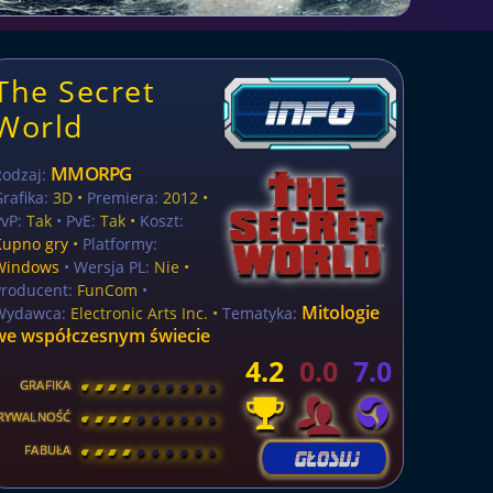
The Secret
World
MMORPG
Rodzaj:
rafika:
3D •
Premiera:
2012 •
vP:
Tak
• PvE:
Tak •
Koszt:
Kupno gry
•
Platformy:
Windows
• Wersja PL:
Nie
•
Producent:
FunCom
•
Mitologie
Wydawca:
Electronic Arts Inc. •
Tematyka:
we współczesnym świecie
4.2
0.0
7.0
GRAFIKA
[
\
\
\
\
\
\
\
\
]
RYWALNOŚĆ
[
\
\
\
\
\
\
\
\
]
FABUŁA
[
\
\
\
\
\
\
\
\
]