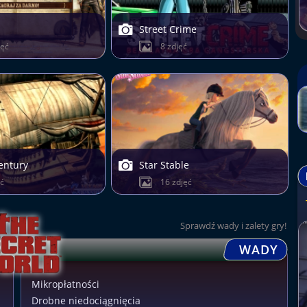
Street Crime
jęć
8 zdjęć
entury
Star Stable
ęć
16 zdjęć
Sprawdź wady i zalety gry!
WADY
Mikropłatności
Drobne niedociągnięcia