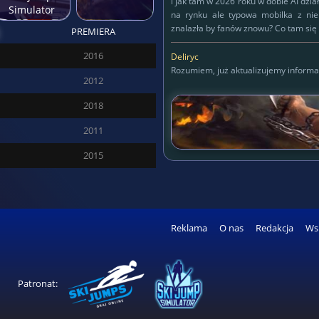
i jak tam w 2026 roku w dobie AI dzia
Simulator
na rynku ale typowa mobilka z ni
znalazła by fanów znowu? Co tam się 
PREMIERA
Deliryc
2016
Deliryc
Rozumiem, już aktualizujemy informa
2012
KAPITAN
2018
125
2011
2015
SĘDZIA DREDD
427
Reklama
O nas
Redakcja
Ws
ROZPOZNAWALNY
162
Patronat: