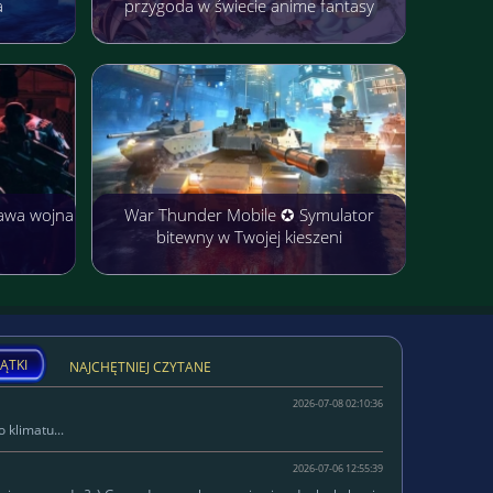
a
przygoda w świecie anime fantasy
awa wojna
War Thunder Mobile ✪ Symulator
bitewny w Twojej kieszeni
ĄTKI
NAJCHĘTNIEJ CZYTANE
2026-07-08 02:10:36
 klimatu...
2026-07-06 12:55:39