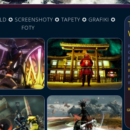
LD ✪ SCREENSHOTY ✪ TAPETY ✪ GRAFIKI ✪
FOTY
G
P
G