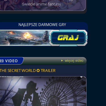
świecie anime fantasy
NAJLEPSZE DARMOWE GRY
VIDEO
więcej video
THE SECRET WORLD ✪ TRAILER