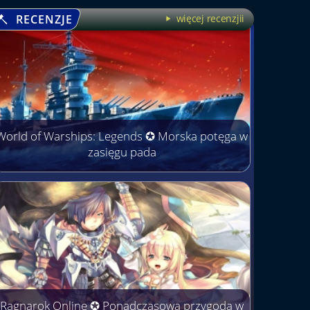
RECENZJE
więcej recenzjii
World of Warships: Legends ✪ Morska potęga w
zasięgu pada
Ragnarok Online ✪ Ponadczasowa przygoda w