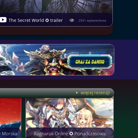
The Secret World ✪ trailer
2551 wyświetlenia
więcej recenzji
✪ Morska
Ragnarok Online ✪ Ponadczasowa