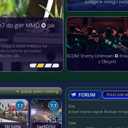
potęga w zasięgu pad
e7 do gier MMO ✪ Jak
czająco dużo miejsca na
 jednocześnie pozwalać
biurko uła…
XCOM: Enemy Unknown ✪ Krw
z Obcymi
[\
\\
\\
\]
pokaż pełen ranking
FORUM
POLECANE W
7.7
7.7
Cris
Ja bym chętnie zagrał. Brakuje mi tego
Ctrls
Ski Jump
DarkOrbit