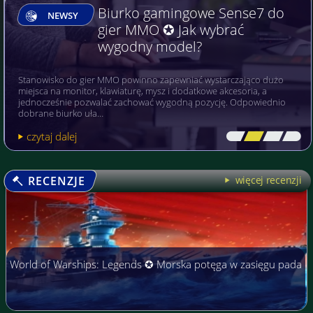
Biurko gamingowe Sense7 do
NEWSY
gier MMO ✪ Jak wybrać
wygodny model?
Stanowisko do gier MMO powinno zapewniać wystarczająco dużo
miejsca na monitor, klawiaturę, mysz i dodatkowe akcesoria, a
jednocześnie pozwalać zachować wygodną pozycję. Odpowiednio
dobrane biurko uła…
czytaj dalej
[\
\\
\\
\]
RECENZJE
więcej recenzji
World of Warships: Legends ✪ Morska potęga w zasięgu pada