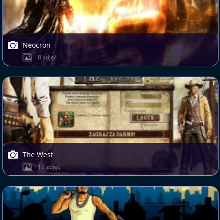
Neocron
8 zdjęć
The West
17 zdjęć