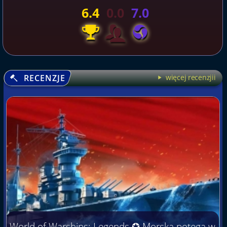
6.4
0.0
7.0
RECENZJE
więcej recenzjii
World of Warships: Legends ✪ Morska potęga w