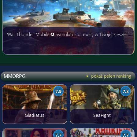
War Thunder Mobile ✪ Symulator bitewny w Twojej kieszeni
MMORPG
pokaż pełen ranking
7.9
7.8
Gladiatus
SeaFight
7.7
7.7