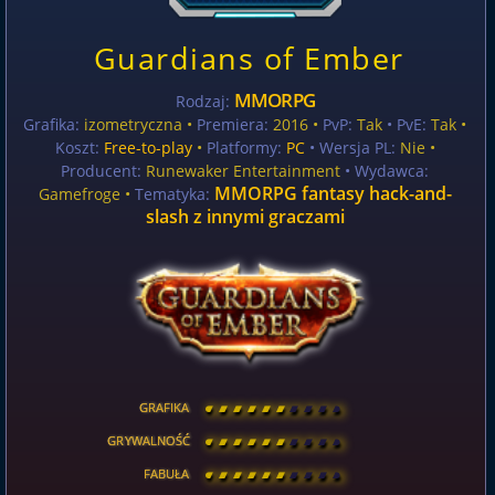
Guardians of Ember
MMORPG
Rodzaj:
Grafika:
izometryczna •
Premiera:
2016 •
PvP:
Tak
• PvE:
Tak •
Koszt:
Free-to-play
•
Platformy:
PC
• Wersja PL:
Nie
•
Producent:
Runewaker Entertainment
• Wydawca:
MMORPG fantasy hack-and-
Gamefroge •
Tematyka:
slash z innymi graczami
GRAFIKA
[
\
\
\
\
\
\
\
\
]
GRYWALNOŚĆ
[
\
\
\
\
\
\
\
\
]
FABUŁA
[
\
\
\
\
\
\
\
\
]