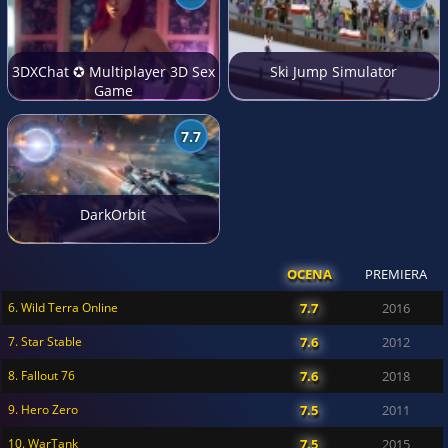
3DXChat ✪ Multiplayer 3D Sex
Ski Jump Simulator
Game
7.7
DarkOrbit
OCENA
PREMIERA
6. Wild Terra Online
7.7
2016
7. Star Stable
7.6
2012
8. Fallout 76
7.6
2018
9. Hero Zero
7.5
2011
10. WarTank
7.5
2015