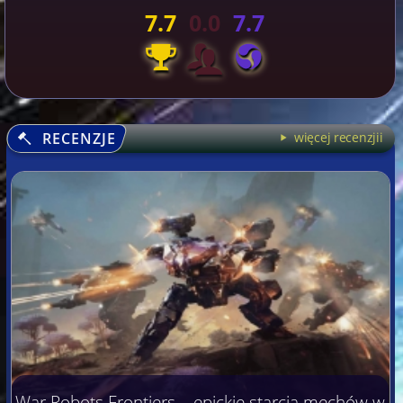
7.7
0.0
7.7
RECENZJE
więcej recenzjii
War Robots Frontiers – epickie starcia mechów w