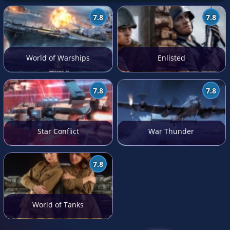
7.8
7.8
World of Warships
Enlisted
7.8
7.8
Star Conflict
War Thunder
7.8
World of Tanks