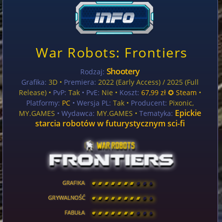
War Robots: Frontiers
Shootery
Rodzaj:
Grafika:
3D •
Premiera:
2022 (Early Access) / 2025 (Full
Release) •
PvP:
Tak
• PvE:
Nie •
Koszt:
67,99 zł ✪ Steam
•
Platformy:
PC
• Wersja PL:
Tak
•
Producent:
Pixonic,
Epickie
MY.GAMES
• Wydawca:
MY.GAMES •
Tematyka:
starcia robotów w futurystycznym sci-fi
GRAFIKA
[
\
\
\
\
\
\
\
\
]
GRYWALNOŚĆ
[
\
\
\
\
\
\
\
\
]
FABUŁA
[
\
\
\
\
\
\
\
\
]