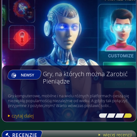
Gry, na których można Zarobić
NEWSY
Pieniądze
Gry komputerowe, mobilne i na wielu różnych platformach cieszą się
niezwykłą popularnością niezależnie od wieku. A gdyby tak połączyć
przyjemne z pożytecznym? Warto wówczas postawić sobi…
czytaj dalej
[\
\\
\\
\]
RECENZJE
więcej recenzji