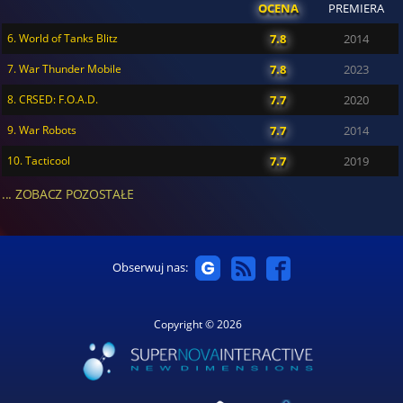
OCENA
PREMIERA
6. World of Tanks Blitz
7.8
2014
7. War Thunder Mobile
7.8
2023
8. CRSED: F.O.A.D.
7.7
2020
9. War Robots
7.7
2014
10. Tacticool
7.7
2019
... ZOBACZ POZOSTAŁE
Obserwuj nas:
Copyright © 2026