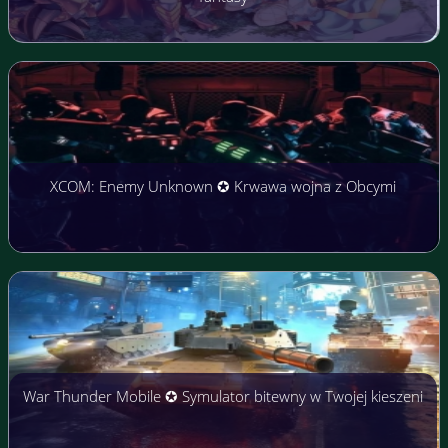
XCOM: Enemy Unknown ✪ Krwawa wojna z Obcymi
War Thunder Mobile ✪ Symulator bitewny w Twojej kieszeni