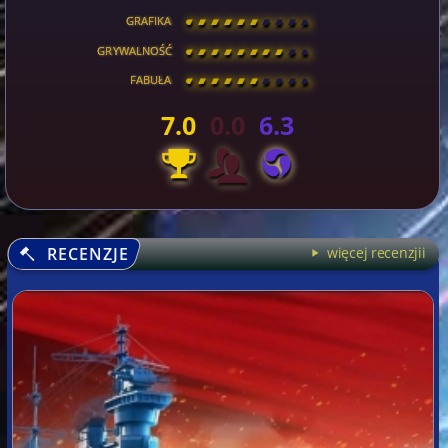
GRAFIKA
[
\
\
\
\
\
\
\
\
]
GRYWALNOŚĆ
[
\
\
\
\
\
\
\
\
]
FABUŁA
[
\
\
\
\
\
\
\
\
]
7.0
0.0
6.3
RECENZJE
więcej recenzjii