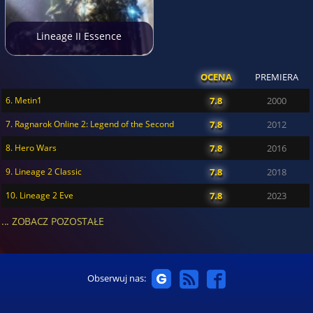
Lineage II Essence
OCENA
PREMIERA
6. Metin1
7.8
2000
7. Ragnarok Online 2: Legend of the Second
7.8
2012
8. Hero Wars
7.8
2016
9. Lineage 2 Classic
7.8
2018
10. Lineage 2 Eve
7.8
2023
... ZOBACZ POZOSTAŁE
Obserwuj nas: