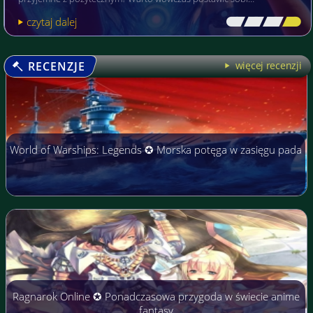
czytaj dalej
[\
\\
\\
\]
RECENZJE
więcej recenzji
World of Warships: Legends ✪ Morska potęga w zasięgu pada
Ragnarok Online ✪ Ponadczasowa przygoda w świecie anime
fantasy