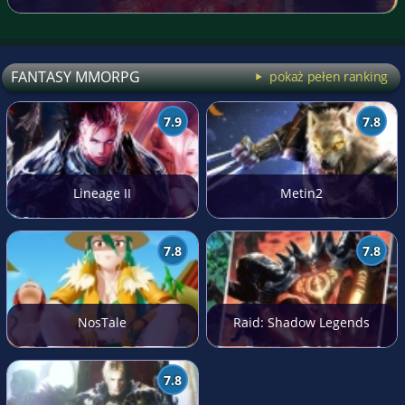
FANTASY MMORPG
pokaż pełen ranking
7.9
7.8
Lineage II
Metin2
7.8
7.8
NosTale
Raid: Shadow Legends
7.8