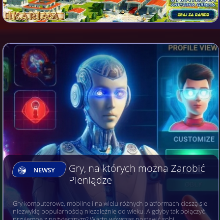
Gry, na których można Zarobić
NEWSY
Pieniądze
Gry komputerowe, mobilne i na wielu różnych platformach cieszą się
niezwykłą popularnością niezależnie od wieku. A gdyby tak połączyć
przyjemne z pożytecznym? Warto wówczas postawić sobi…