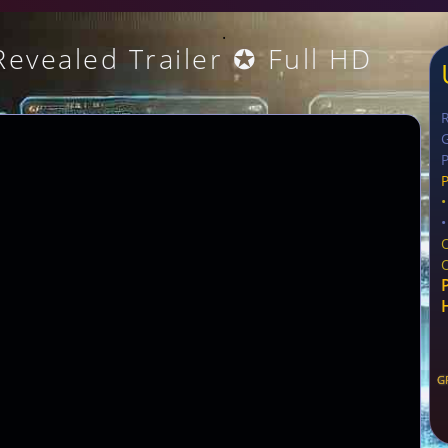
.
Revealed Trailer ✪ Full HD
G
P
•
G