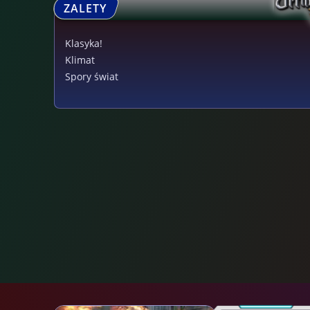
ZALETY
Klasyka!
Klimat
Spory świat