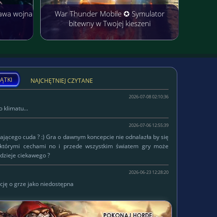
awa wojna
War Thunder Mobile ✪ Symulator
bitewny w Twojej kieszeni
ĄTKI
NAJCHĘTNIEJ CZYTANE
2026-07-08 02:10:36
 klimatu...
2026-07-06 12:55:39
łającego cuda ? :) Gra o dawnym koncepcie nie odnalazła by się
ektórymi cechami no i przede wszystkim światem gry może
dzieje ciekawego ?
2026-06-23 12:28:20
cję o grze jako niedostępna
W serwisie od
Lokalizacja:
2015-10-14