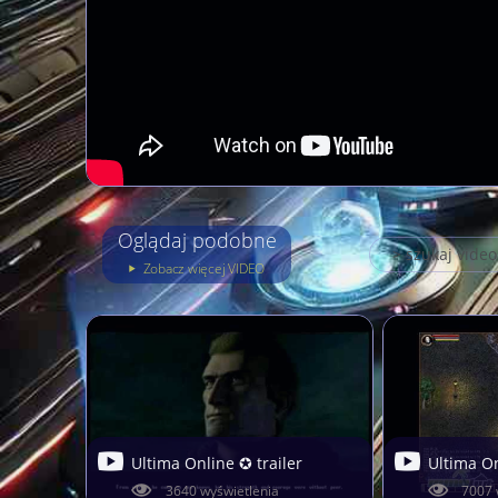
Oglądaj podobne
Zobacz więcej VIDEO
Ultima Online ✪ trailer
Ultima O
3640 wyświetlenia
7007 