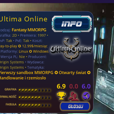
Ultima Online
Fantasy MMORPG
Rodzaj:
rafika:
2D •
Premiera:
1997 •
vP:
Tak
• PvE:
Tak •
Koszt:
Pay-to-play ✪ 12.99$/miesiąc
•
Platformy:
Linux ✪ Windows
 Wersja PL:
Nie
•
Producent:
Origin Systems
• Wydawca:
Origin Systems •
Tematyka:
Pierwszy sandbox MMORPG ✪ Otwarty świat ✪
Handlowanie i rzemiosło
6.9
0.0
6.0
GRAFIKA
[
\
\
\
\
\
\
\
\
]
RYWALNOŚĆ
[
\
\
\
\
\
\
\
\
]
FABUŁA
[
\
\
\
\
\
\
\
\
]