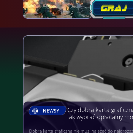
Gry, na których można Z
NEWSY
Gry komputerowe, mobilne i na wielu różnych platfo