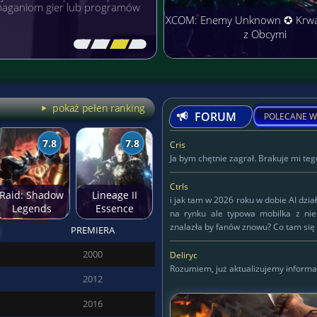
łączyć przyjemne z
XCOM: Enemy Unknown ✪ Krw
z Obcymi
[\
\\
\\
\]
pokaż pełen ranking
FORUM
POLECANE W
7.8
7.8
Cris
Ja bym chętnie zagrał. Brakuje mi tego
Ctrls
Raid: Shadow
Lineage II
i jak tam w 2026 roku w dobie AI dzia
Legends
Essence
na rynku ale typowa mobilka z ni
znalazła by fanów znowu? Co tam się 
PREMIERA
Deliryc
2000
Deliryc
Rozumiem, już aktualizujemy informa
2012
KAPITAN
2016