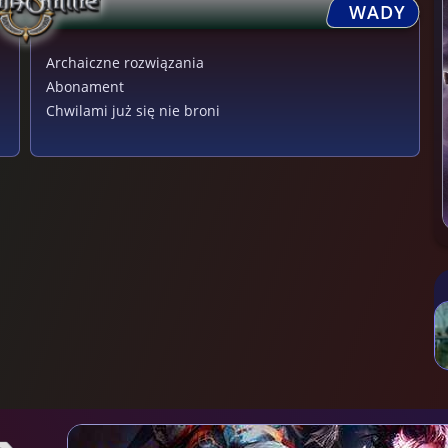
WADY
Archaiczne rozwiązania
Abonament
Chwilami już się nie broni