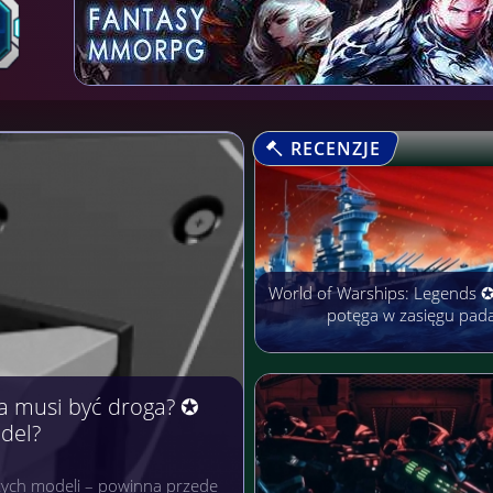
RECENZJE
World of Warships: Legends 
potęga w zasięgu pad
arobić Pieniądze
rmach cieszą się niezwykłą