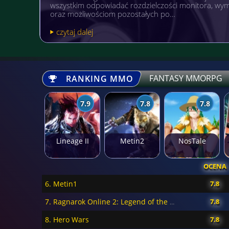
popularnością niezależnie od wieku. A gdyby tak po
pożytecznym? Warto wówczas postawić sobi…
czytaj dalej
FANTASY MMORPG
RANKING MMO
7.9
7.8
7.8
Lineage II
Metin2
NosTale
OCENA
6. Metin1
7.8
7.8
7. Ragnarok Online 2: Legend of the Second
8. Hero Wars
7.8