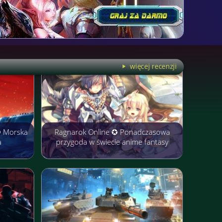
więcej recenzji
✪ Morska
Ragnarok Online ✪ Ponadczasowa
a
przygoda w świecie anime fantasy