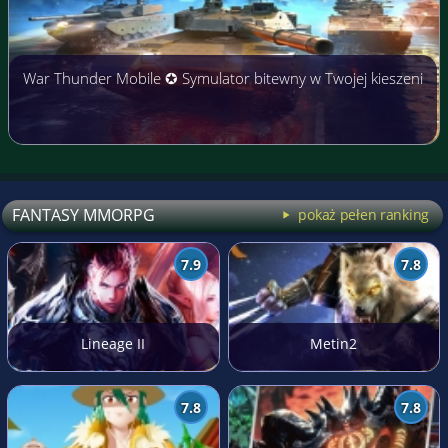
War Thunder Mobile ✪ Symulator bitewny w Twojej kieszeni
FANTASY MMORPG
pokaż pełen ranking
7.9
7.8
Lineage II
Metin2
7.8
7.8