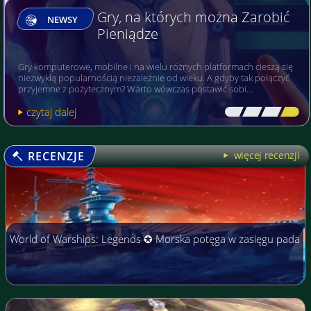
Gry, na których można Zarobić
NEWSY
Pieniądze
Gry komputerowe, mobilne i na wielu różnych platformach cieszą się
niezwykłą popularnością niezależnie od wieku. A gdyby tak połączyć
przyjemne z pożytecznym? Warto wówczas postawić sobi…
czytaj dalej
[\
\\
\\
\]
RECENZJE
więcej recenzji
World of Warships: Legends ✪ Morska potęga w zasięgu pada