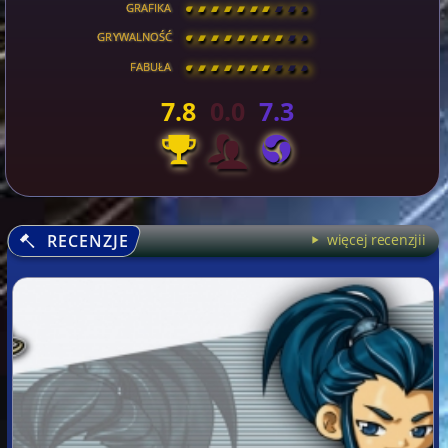
GRAFIKA
[
\
\
\
\
\
\
\
\
]
GRYWALNOŚĆ
[
\
\
\
\
\
\
\
\
]
FABUŁA
[
\
\
\
\
\
\
\
\
]
7.8
0.0
7.3
RECENZJE
więcej recenzjii