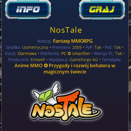
NosTale
Fantasy MMORPG
Rodzaj:
Grafika:
izometryczna •
Premiera:
2009 •
PvP:
Tak
• PvE:
Tak •
Koszt:
Darmowa
•
Platformy:
PC ✪ smartfon
• Wersja PL:
Tak
•
Producent:
Entwell
• Wydawca:
Gameforge AG •
Tematyka:
Anime MMO ✪ Przygody i rozwój bohatera w
magicznym świecie