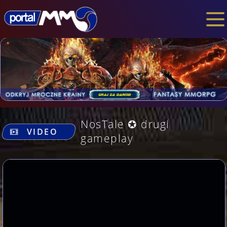
.
NosTale ✪ drugi
VIDEO
gameplay