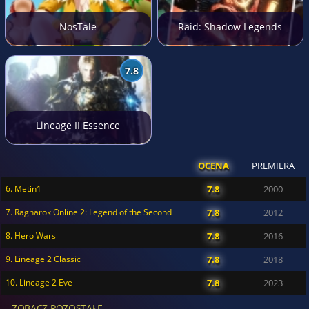
NosTale
Raid: Shadow Legends
7.8
Lineage II Essence
OCENA
PREMIERA
6. Metin1
7.8
2000
7. Ragnarok Online 2: Legend of the Second
7.8
2012
8. Hero Wars
7.8
2016
9. Lineage 2 Classic
7.8
2018
10. Lineage 2 Eve
7.8
2023
... ZOBACZ POZOSTAŁE