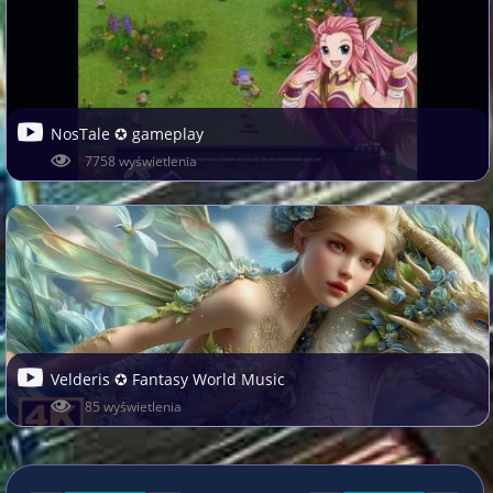
NosTale ✪ gameplay
7758 wyświetlenia
Velderis ✪ Fantasy World Music
85 wyświetlenia