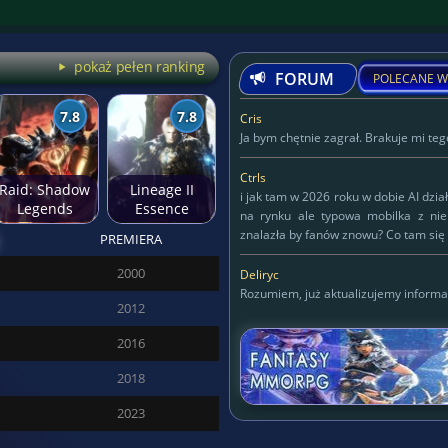
pokaż pełen ranking
FORUM
POLECANE W
7.8
7.8
Cris
Ja bym chętnie zagrał. Brakuje mi tego
Ctrls
Raid: Shadow
Lineage II
i jak tam w 2026 roku w dobie AI dzia
Legends
Essence
na rynku ale typowa mobilka z ni
znalazła by fanów znowu? Co tam się 
PREMIERA
Deliryc
2000
Deliryc
Rozumiem, już aktualizujemy informa
2012
KAPITAN
2016
125
2018
2023
SĘDZIA DREDD