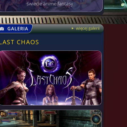
świecie anime fantasy
GALERIA
więcej galerii
LAST CHAOS