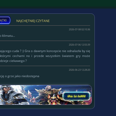
ĄTKI
NAJCHĘTNIEJ CZYTANE
2026-07-08 02:10:36
 klimatu...
2026-07-06 12:55:39
łającego cuda ? :) Gra o dawnym koncepcie nie odnalazła by się
ektórymi cechami no i przede wszystkim światem gry może
dzieje ciekawego ?
2026-06-23 12:28:20
cję o grze jako niedostępna
W serwisie od
Lokalizacja:
2015-10-14
Status:
własna firma
WWW:
https://ski-jumps.pl/
Gram w:
Delirium ;)
Ulubione gatunki:
mmorpg, strategiczne, inne
Tematyka gier: