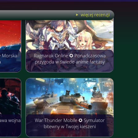
więcej recenzji
✪ Morska
Ragnarok Online ✪ Ponadczasowa
a
przygoda w świecie anime fantasy
awa wojna
War Thunder Mobile ✪ Symulator
bitewny w Twojej kieszeni