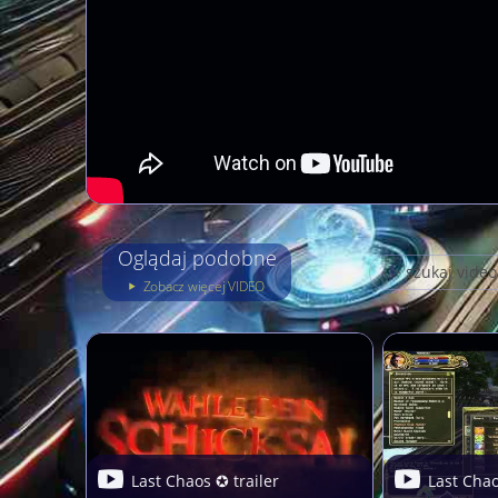
Oglądaj podobne
Zobacz więcej VIDEO
Last Chaos ✪ trailer
Last Cha