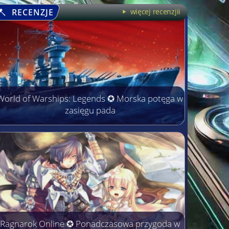
RECENZJE
więcej recenzjii
World of Warships: Legends ✪ Morska potęga w
zasięgu pada
Ragnarok Online ✪ Ponadczasowa przygoda w