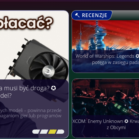
RECENZJE
World of Warships: Legends 
potęga w zasięgu pad
arobić Pieniądze
rmach cieszą się niezwykłą
łączyć przyjemne z
XCOM: Enemy Unknown ✪ Krw
z Obcymi
[\
\\
\\
\]