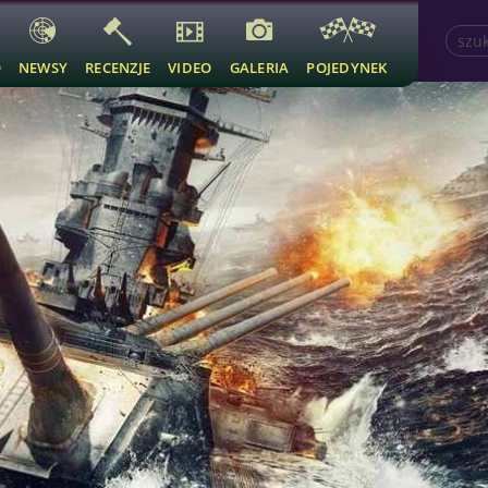
O
NEWSY
RECENZJE
VIDEO
GALERIA
POJEDYNEK