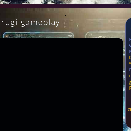
.
drugi gameplay
G
P
G