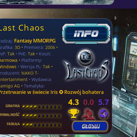
Last Chaos
Fantasy MMORPG
Rodzaj:
rafika:
3D •
Premiera:
2006 •
vP:
Tak
• PvE:
Tak •
Koszt:
Darmowa
•
Platformy:
Windows
• Wersja PL:
Tak
•
Producent:
NAKO T-
Entertainment
• Wydawca:
gamigo AG •
Tematyka:
Przetrwanie w świecie Iris ✪ Rozwój bohatera
4.3
0.0
5.7
GRAFIKA
[
\
\
\
\
\
\
\
\
]
RYWALNOŚĆ
[
\
\
\
\
\
\
\
\
]
FABUŁA
[
\
\
\
\
\
\
\
\
]