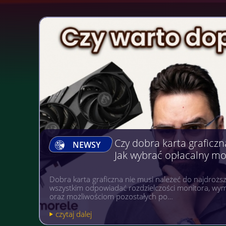
Gry, na których można Z
NEWSY
Gry komputerowe, mobilne i na wielu różnych platfo
popularnością niezależnie od wieku. A gdyby tak po
pożytecznym? Warto wówczas postawić sobi…
czytaj dalej