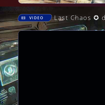
Last Chaos ✪ 
VIDEO