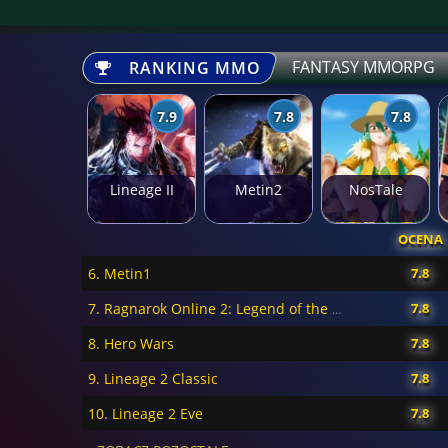
FANTASY MMORPG
RANKING MMO
7.9
7.8
7.8
Lineage II
Metin2
NosTale
OCENA
6. Metin1
7.8
7.8
7. Ragnarok Online 2: Legend of the Second
8. Hero Wars
7.8
9. Lineage 2 Classic
7.8
10. Lineage 2 Eve
7.8