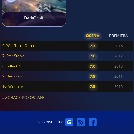
DarkOrbit
OCENA
PREMIERA
6. Wild Terra Online
7.7
2016
7. Star Stable
7.6
2012
8. Fallout 76
7.6
2018
9. Hero Zero
7.5
2011
10. WarTank
7.5
2015
... ZOBACZ POZOSTAŁE
Obserwuj nas: