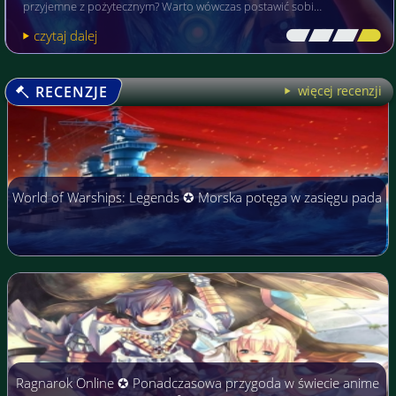
przyjemne z pożytecznym? Warto wówczas postawić sobi…
czytaj dalej
[\
\\
\\
\]
RECENZJE
więcej recenzji
World of Warships: Legends ✪ Morska potęga w zasięgu pada
Ragnarok Online ✪ Ponadczasowa przygoda w świecie anime