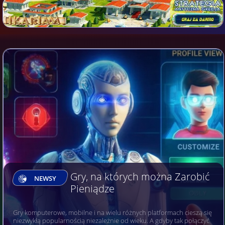
Gry, na których można Zarobić
NEWSY
Pieniądze
Gry komputerowe, mobilne i na wielu różnych platformach cieszą się
niezwykłą popularnością niezależnie od wieku. A gdyby tak połączyć