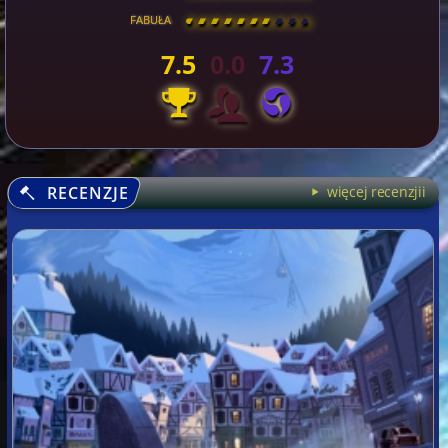
FABUŁA
[
\
\
\
\
\
\
\
\
]
7.5
0.0
7.3
RECENZJE
więcej recenzjii