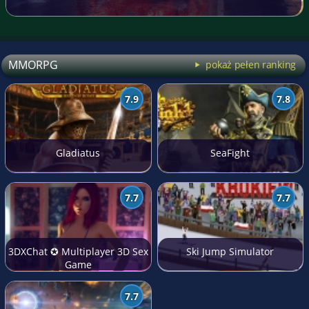
MMORPG
pokaż pełen ranking
7.9
7.8
Gladiatus
SeaFight
7.7
7.7
3DXChat ✪ Multiplayer 3D Sex
Ski Jump Simulator
Game
7.7