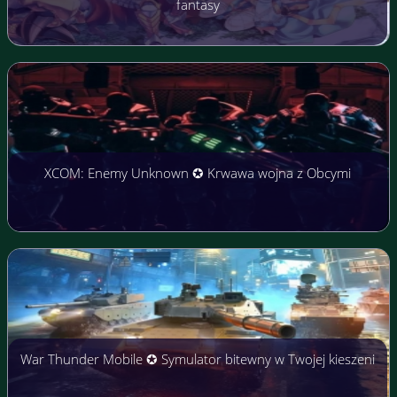
fantasy
XCOM: Enemy Unknown ✪ Krwawa wojna z Obcymi
War Thunder Mobile ✪ Symulator bitewny w Twojej kieszeni