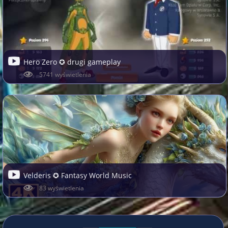
Hero Zero ✪ drugi gameplay
5741 wyświetlenia
Velderis ✪ Fantasy World Music
83 wyświetlenia