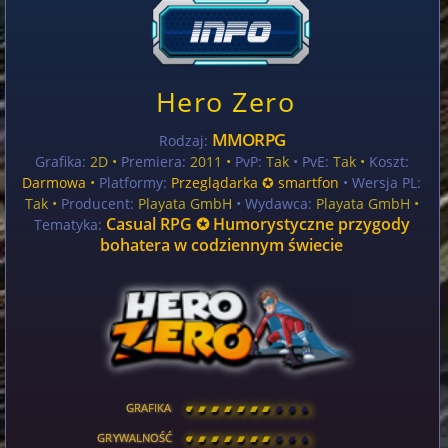
Hero Zero
MMORPG
Rodzaj:
Grafika:
2D •
Premiera:
2011 •
PvP:
Tak
• PvE:
Tak •
Koszt:
Darmowa
•
Platformy:
Przeglądarka ✪ smartfon
• Wersja PL:
Tak
•
Producent:
Playata GmbH
• Wydawca:
Playata GmbH •
Casual RPG ✪ Humorystyczne przygody
Tematyka:
bohatera w codziennym świecie
GRAFIKA
[
\
\
\
\
\
\
\
\
]
GRYWALNOŚĆ
[
\
\
\
\
\
\
\
\
]