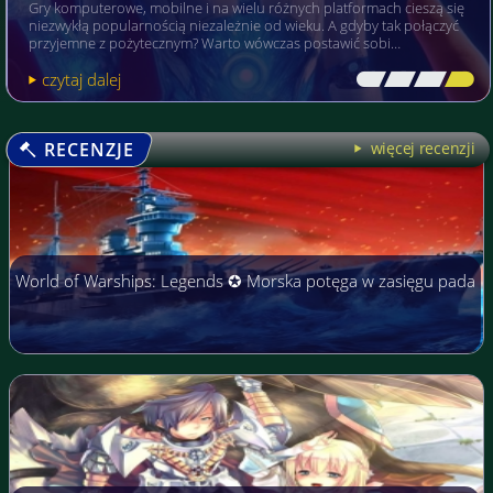
Gry komputerowe, mobilne i na wielu różnych platformach cieszą się
niezwykłą popularnością niezależnie od wieku. A gdyby tak połączyć
przyjemne z pożytecznym? Warto wówczas postawić sobi…
czytaj dalej
[\
\\
\\
\]
RECENZJE
więcej recenzji
World of Warships: Legends ✪ Morska potęga w zasięgu pada