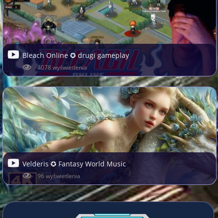
Bleach Online ✪ drugi gameplay
4078 wyświetlenia
Velderis ✪ Fantasy World Music
96 wyświetlenia