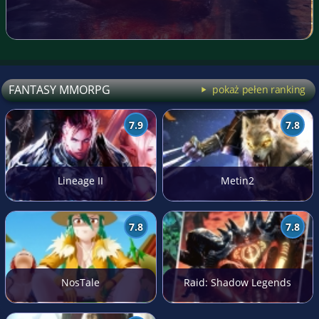
FANTASY MMORPG
pokaż pełen ranking
7.9
7.8
Lineage II
Metin2
7.8
7.8
NosTale
Raid: Shadow Legends