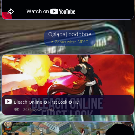
Oglądaj podobne
Zobacz więcej VIDEO
Bleach Online ✪ First Look ✪ HD
2686 wyświetlenia