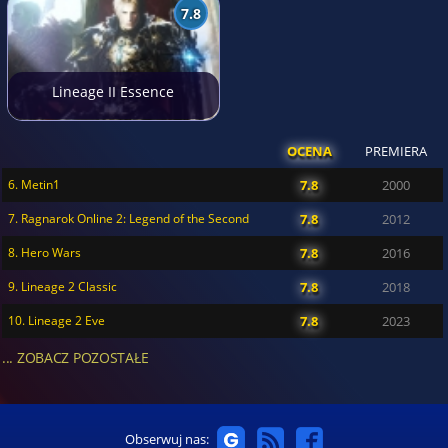
7.8
Lineage II Essence
OCENA
PREMIERA
6. Metin1
7.8
2000
7. Ragnarok Online 2: Legend of the Second
7.8
2012
8. Hero Wars
7.8
2016
9. Lineage 2 Classic
7.8
2018
10. Lineage 2 Eve
7.8
2023
... ZOBACZ POZOSTAŁE
Obserwuj nas: