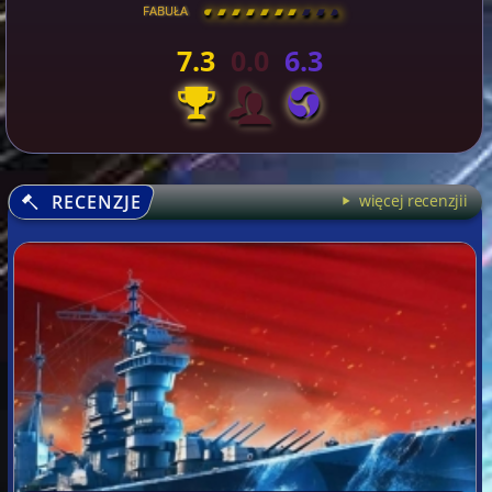
FABUŁA
[
\
\
\
\
\
\
\
\
]
7.3
0.0
6.3
RECENZJE
więcej recenzjii