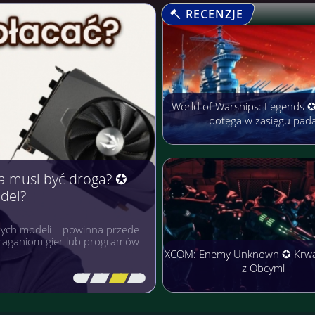
RECENZJE
World of Warships: Legends 
potęga w zasięgu pad
arobić Pieniądze
rmach cieszą się niezwykłą
łączyć przyjemne z
XCOM: Enemy Unknown ✪ Krw
z Obcymi
[\
\\
\\
\]