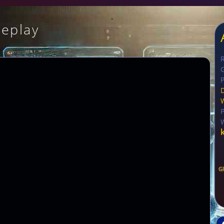
.
eplay
G
P
G