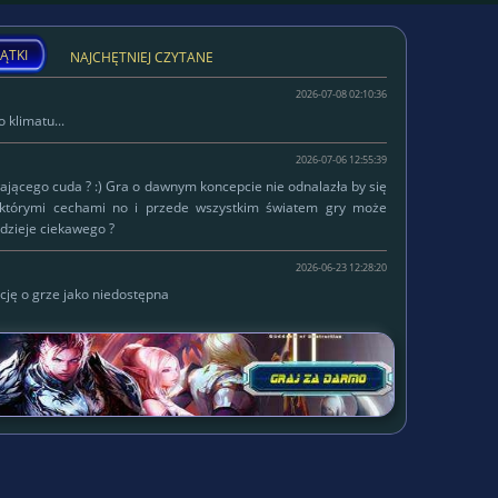
ĄTKI
NAJCHĘTNIEJ CZYTANE
2026-07-08 02:10:36
 klimatu...
2026-07-06 12:55:39
łającego cuda ? :) Gra o dawnym koncepcie nie odnalazła by się
ektórymi cechami no i przede wszystkim światem gry może
dzieje ciekawego ?
2026-06-23 12:28:20
cję o grze jako niedostępna
W serwisie od
Lokalizacja:
2015-10-14
Status:
własna firma
WWW:
https://ski-jumps.pl/
Gram w:
Delirium ;)
Ulubione gatunki:
mmorpg, strategiczne, inne
Tematyka gier:
Preferowana grafika: