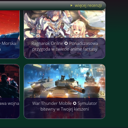
więcej recenzji
✪ Morska
Ragnarok Online ✪ Ponadczasowa
a
przygoda w świecie anime fantasy
awa wojna
War Thunder Mobile ✪ Symulator
bitewny w Twojej kieszeni