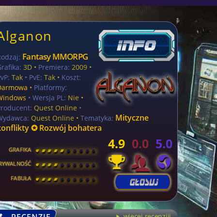
Alganon
Fantasy MMORPG
Rodzaj:
rafika:
3D •
Premiera:
2009 •
vP:
Tak
• PvE:
Tak •
Koszt:
Darmowa
•
Platformy:
Windows
• Wersja PL:
Nie
•
Producent:
Quest Online
•
Mityczne
Wydawca:
Quest Online •
Tematyka:
konflikty ✪ Rozwój bohatera
4.9
0.0
5.0
GRAFIKA
[
\
\
\
\
\
\
\
\
]
RYWALNOŚĆ
[
\
\
\
\
\
\
\
\
]
FABUŁA
[
\
\
\
\
\
\
\
\
]
RECENZJE
więcej recenzjii