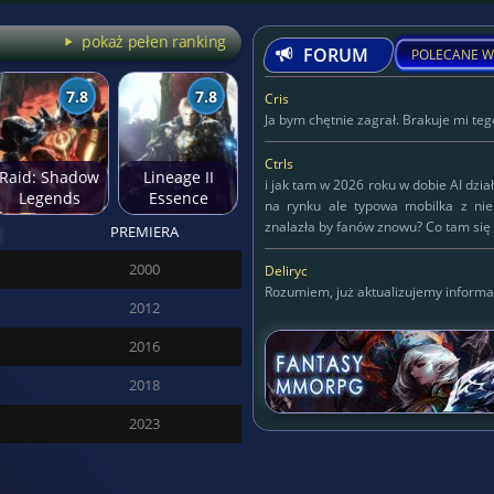
pokaż pełen ranking
FORUM
POLECANE W
7.8
7.8
Cris
Ja bym chętnie zagrał. Brakuje mi tego
Ctrls
Raid: Shadow
Lineage II
i jak tam w 2026 roku w dobie AI dzia
Legends
Essence
na rynku ale typowa mobilka z ni
znalazła by fanów znowu? Co tam się 
PREMIERA
Deliryc
2000
Deliryc
Rozumiem, już aktualizujemy informa
2012
KAPITAN
2016
125
2018
2023
SĘDZIA DREDD