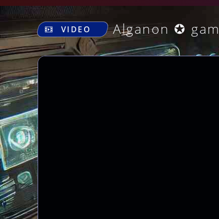
Alganon ✪ gam
VIDEO