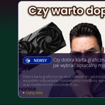
Gry, na których można Z
NEWSY
Gry komputerowe, mobilne i na wielu różnych platfo
popularnością niezależnie od wieku. A gdyby tak po
pożytecznym? Warto wówczas postawić sobi…
czytaj dalej