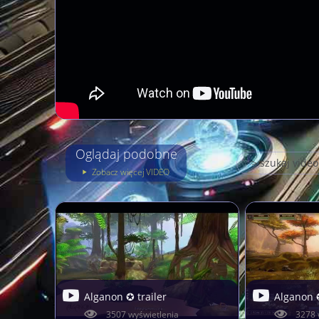
Oglądaj podobne
Zobacz więcej VIDEO
Alganon ✪ trailer
Alganon 
3507 wyświetlenia
3278 