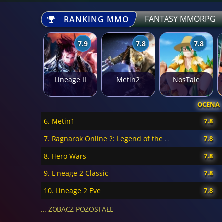
FANTASY MMORPG
RANKING MMO
7.9
7.8
7.8
Lineage II
Metin2
NosTale
OCENA
6. Metin1
7.8
7.8
7. Ragnarok Online 2: Legend of the Second
8. Hero Wars
7.8
9. Lineage 2 Classic
7.8
10. Lineage 2 Eve
7.8
... ZOBACZ POZOSTAŁE