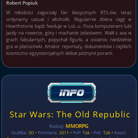
Robert Popiuk
W młodości zagorzały fan klasycznych RTS-ów, teraz
ordynarny casual i altoholik. Regularnie zbiera cięgi w
Hearthstonie bądź feeduje w LoL-u. Poza komputerami lubi
jazdy na rowerze, góry i machanie żelastwem. Walił z axa w
grach fabularnych, popychał figurki, a ostatnio niedzielnie
gra w planszówki. Amator reportaży, dokumentów i ciężkich
kosmiczno-egzystencjalnych debat późnymi porami.
Star Wars: The Old Republic
MMORPG
Rodzaj:
Grafika:
3D •
Premiera:
2011 •
PvP:
Tak
• PvE:
Tak •
Koszt: