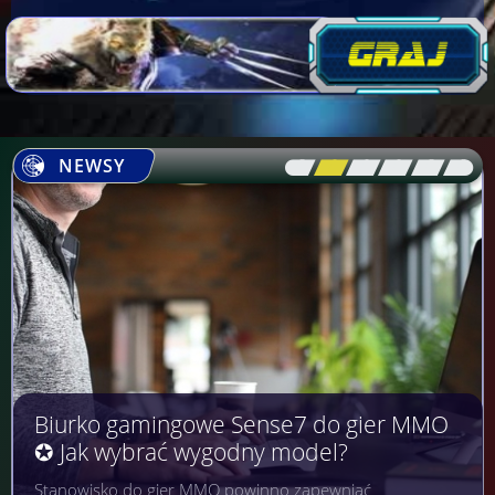
NEWSY
[\
\\
\\
\\
\\
\]
Biurko gamingowe Sense7 do gier MMO
✪ Jak wybrać wygodny model?
Stanowisko do gier MMO powinno zapewniać