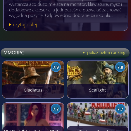
wystarczająco dużo miejsca na monitor, klawiaturę, mysz i
dodatkowe akcesoria, a jednocześnie pozwalać zachować
wygodną pozycję. Odpowiednio dobrane biurko uła…
czytaj dalej
MMORPG
pokaż pełen ranking
7.9
7.8
Gladiatus
SeaFight
7.7
7.7