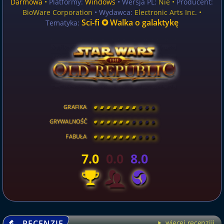
Darmowa
•
Platformy:
Windows
• Wersja PL:
Nie
•
Producent:
BioWare Corporation
• Wydawca:
Electronic Arts Inc. •
Sci-fi ✪ Walka o galaktykę
Tematyka:
GRAFIKA
[
\
\
\
\
\
\
\
\
]
GRYWALNOŚĆ
[
\
\
\
\
\
\
\
\
]
FABUŁA
[
\
\
\
\
\
\
\
\
]
7.0
0.0
8.0
RECENZJE
więcej recenzjii