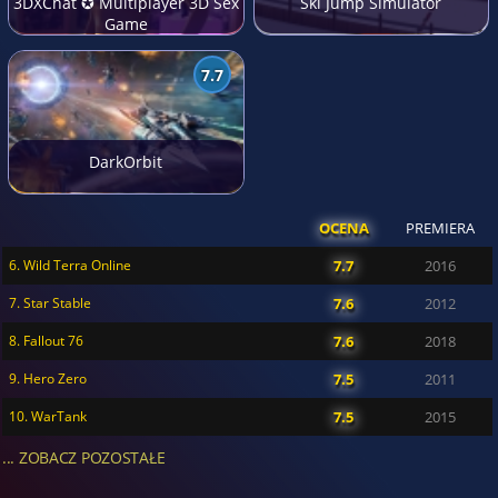
3DXChat ✪ Multiplayer 3D Sex
Ski Jump Simulator
Game
7.7
DarkOrbit
OCENA
PREMIERA
6. Wild Terra Online
7.7
2016
7. Star Stable
7.6
2012
8. Fallout 76
7.6
2018
9. Hero Zero
7.5
2011
10. WarTank
7.5
2015
... ZOBACZ POZOSTAŁE