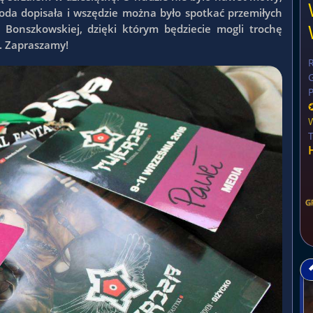
da dopisała i wszędzie można było spotkać przemiłych
i Bonszkowskiej, dzięki którym będziecie mogli trochę
. Zapraszamy!
G
P
G