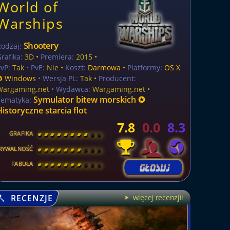
World of
Warships
Shootery
Rodzaj:
rafika:
3D •
Premiera:
2015 •
vP:
Tak
• PvE:
Nie •
Koszt:
Darmowa
•
Platformy:
OS X
✪ Windows
• Wersja PL:
Tak
•
Producent:
Wargaming.net
• Wydawca:
Wargaming.net •
Symulator bitew morskich ✪
Tematyka:
Historyczne starcia flot
7.8
0.0
8.3
GRAFIKA
[
\
\
\
\
\
\
\
\
]
RYWALNOŚĆ
[
\
\
\
\
\
\
\
\
]
FABUŁA
[
\
\
\
\
\
\
\
\
]
RECENZJE
więcej recenzjii