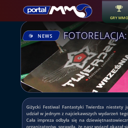
GRY MM
FOTORELACJA:
NEWS
Giżycki Festiwal Fantastyki Twierdza niestety
udział w jednym z najciekawszych wydarzeń teg
Cała impreza odbyła się na dziewiętnastowiec
organizatorów, sprawiła, że nasz wyjazd okazał s