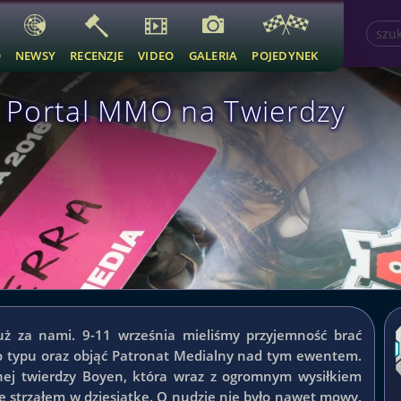
O
NEWSY
RECENZJE
VIDEO
GALERIA
POJEDYNEK
 Portal MMO na Twierdzy
 już za nami. 9-11 września mieliśmy przyjemność brać
o typu oraz objąć Patronat Medialny nad tym ewentem.
znej twierdzy Boyen, która wraz z ogromnym wysiłkiem
ię strzałem w dziesiątkę. O nudzie nie było nawet mowy,