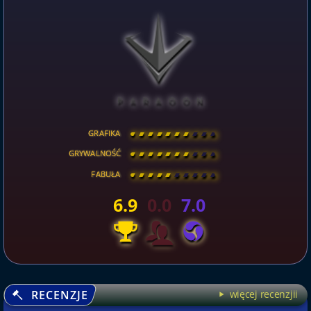
GRAFIKA
[
\
\
\
\
\
\
\
\
]
GRYWALNOŚĆ
[
\
\
\
\
\
\
\
\
]
FABUŁA
[
\
\
\
\
\
\
\
\
]
6.9
0.0
7.0
RECENZJE
więcej recenzjii