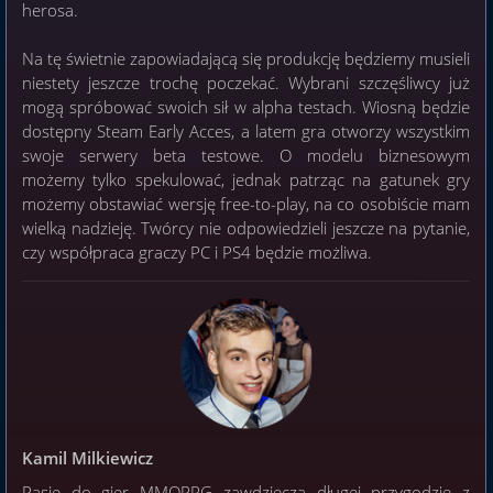
herosa.
Na tę świetnie zapowiadającą się produkcję będziemy musieli
niestety jeszcze trochę poczekać. Wybrani szczęśliwcy już
mogą spróbować swoich sił w alpha testach. Wiosną będzie
dostępny Steam Early Acces, a latem gra otworzy wszystkim
swoje serwery beta testowe. O modelu biznesowym
możemy tylko spekulować, jednak patrząc na gatunek gry
możemy obstawiać wersję free-to-play, na co osobiście mam
wielką nadzieję. Twórcy nie odpowiedzieli jeszcze na pytanie,
czy współpraca graczy PC i PS4 będzie możliwa.
Kamil Milkiewicz
Pasję do gier MMORPG zawdzięcza długej przygodzie z