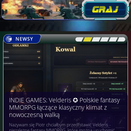
NEWSY
[\
\\
\\
\\
\\
\]
INDIE GAMES: Velderis ✪ Polskie fantasy
MMORPG łączące klasyczny klimat z
nowoczesną walką
Nazywam się Piotr chciałbym przedfstawić Velderis -
niezależne fantasy MMORPG, które można uruchomić