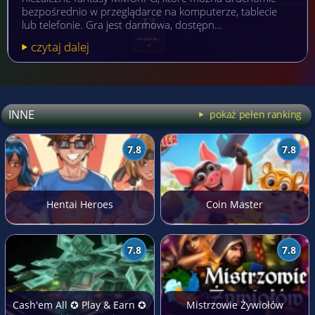
bezpośrednio w przeglądarce na komputerze, tablecie
lub telefonie. Gra jest darmowa, dostępn…
czytaj dalej
INNE
pokaż pełen ranking
7.8
7.8
Hentai Heroes
Coin Master
7.8
7.8
Cash'em All ✪ Play & Earn ✪
Mistrzowie Żywiołów