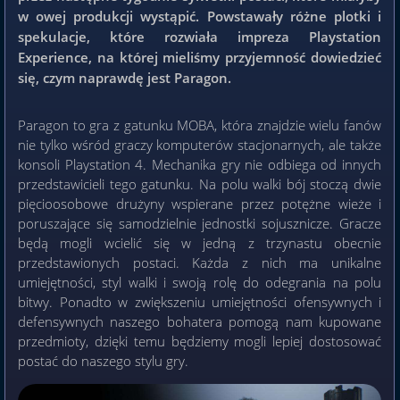
w owej produkcji wystąpić. Powstawały różne plotki i
spekulacje, które rozwiała impreza Playstation
Experience, na której mieliśmy przyjemność dowiedzieć
się, czym naprawdę jest Paragon.
Paragon to gra z gatunku MOBA, która znajdzie wielu fanów
nie tylko wśród graczy komputerów stacjonarnych, ale także
konsoli Playstation 4. Mechanika gry nie odbiega od innych
przedstawicieli tego gatunku. Na polu walki bój stoczą dwie
pięcioosobowe drużyny wspierane przez potężne wieże i
poruszające się samodzielnie jednostki sojusznicze. Gracze
będą mogli wcielić się w jedną z trzynastu obecnie
przedstawionych postaci. Każda z nich ma unikalne
umiejętności, styl walki i swoją rolę do odegrania na polu
bitwy. Ponadto w zwiększeniu umiejętności ofensywnych i
defensywnych naszego bohatera pomogą nam kupowane
przedmioty, dzięki temu będziemy mogli lepiej dostosować
postać do naszego stylu gry.