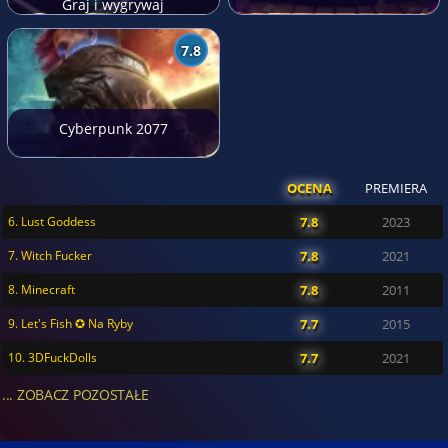
Graj i wygrywaj
7.8
Cyberpunk 2077
OCENA
PREMIERA
6. Lust Goddess
7.8
2023
7. Witch Fucker
7.8
2021
8. Minecraft
7.8
2011
9. Let's Fish ✪ Na Ryby
7.7
2015
10. 3DFuckDolls
7.7
2021
... ZOBACZ POZOSTAŁE