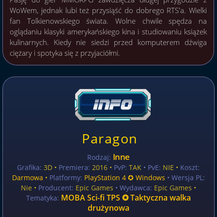
WoWem, jednak lubi też przysiąść do dobrego RTS'a. Wielki
fan Tolkienowskiego świata. Wolne chwile spędza na
oglądaniu klasyki amerykańskiego kina i studiowaniu książek
kulinarnych. Kiedy nie siedzi przed komputerem dźwiga
ciężary i spotyka się z przyjaciółmi.
Paragon
Inne
Rodzaj:
Grafika:
3D •
Premiera:
2016 •
PvP:
TAK
• PvE:
NIE •
Koszt:
Darmowa
•
Platformy:
PlayStation 4 ✪ Windows
• Wersja PL:
Nie
•
Producent:
Epic Games
• Wydawca:
Epic Games •
MOBA Sci-fi TPS ✪ Taktyczna walka
Tematyka:
drużynowa