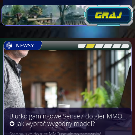
NEWSY
[\
\\
\\
\\
\\
\]
Biurko gamingowe Sense7 do gier MMO
✪ Jak wybrać wygodny model?
Stanowisko do gier MMO powinno zapewniać