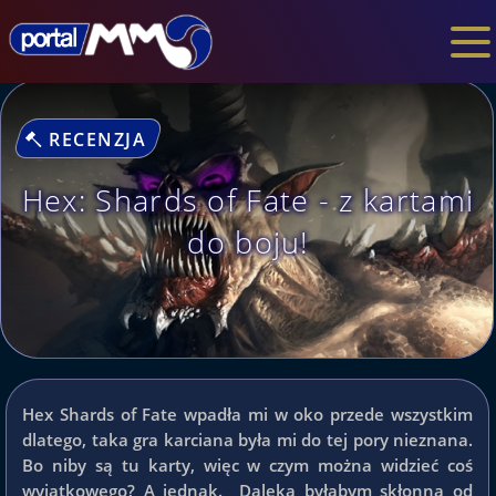
RECENZJA
Hex: Shards of Fate - z kartami
do boju!
Hex Shards of Fate wpadła mi w oko przede wszystkim
dlatego, taka gra karciana
była mi do tej pory nieznana.
Bo niby są tu karty, więc w czym można widzieć coś
wyjątkowego? A jednak. Daleka byłabym skłonna od