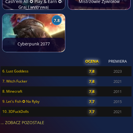
Cash'em All ✪ Play & Earn ✪
Mistrzowie Żywiołów
Graj i wygrywaj
7.8
Cyberpunk 2077
OCENA
PREMIERA
6. Lust Goddess
7.8
2023
7. Witch Fucker
7.8
2021
8. Minecraft
7.8
2011
9. Let's Fish ✪ Na Ryby
7.7
2015
10. 3DFuckDolls
7.7
2021
... ZOBACZ POZOSTAŁE