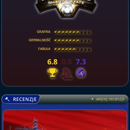
GRAFIKA
[
\
\
\
\
\
\
\
\
]
GRYWALNOŚĆ
[
\
\
\
\
\
\
\
\
]
FABUŁA
[
\
\
\
\
\
\
\
\
]
6.8
0.0
7.3
RECENZJE
więcej recenzjii