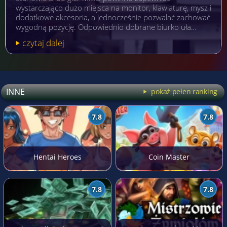
wystarczająco dużo miejsca na monitor, klawiaturę, mysz i
dodatkowe akcesoria, a jednocześnie pozwalać zachować
wygodną pozycję. Odpowiednio dobrane biurko uła…
czytaj dalej
INNE
pokaż pełen ranking
7.8
7.8
Hentai Heroes
Coin Master
7.8
7.8