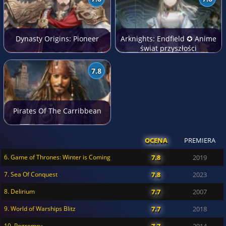
Dynasty Origins: Pioneer
Arknights: Endfield ✪ Anime
świat przyszłości
7.8
Pirates Of The Carribbean
OCENA
PREMIERA
6. Game of Thrones: Winter is Coming
7.8
2019
7. Sea Of Conquest
7.8
2023
8. Delirium
7.7
2007
9. World of Warships Blitz
7.7
2018
10. Pogromcy