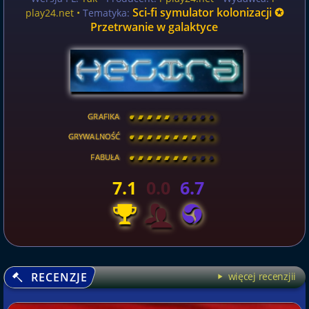
Sci-fi symulator kolonizacji ✪
play24.net •
Tematyka:
Przetrwanie w galaktyce
GRAFIKA
[
\
\
\
\
\
\
\
\
]
GRYWALNOŚĆ
[
\
\
\
\
\
\
\
\
]
FABUŁA
[
\
\
\
\
\
\
\
\
]
7.1
0.0
6.7
RECENZJE
więcej recenzjii