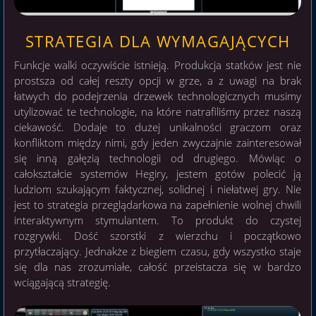
STRATEGIA DLA WYMAGAJĄCYCH
Funkcje walki oczywiście istnieją. Produkcja statków jest nie
prostsza od całej reszty opcji w grze, a z uwagi na brak
łatwych do podejrzenia drzewek technologicznych musimy
utylizować te technologie, na które natrafiliśmy przez naszą
ciekawość. Dodaje to dużej unikalności graczom oraz
konfliktom między nimi, gdy jeden zwyczajnie zainteresował
się inną gałęzią technologii od drugiego. Mówiąc o
całokształcie systemów Hegiry, jestem gotów polecić ją
ludziom szukającym faktycznej, solidnej i niełatwej gry. Nie
jest to strategia przeglądarkowa na zapełnienie wolnej chwili
interaktywnym stymulantem. To produkt do czystej
rozgrywki. Dość szorstki z wierzchu i początkowo
przytłaczający. Jednakże z biegiem czasu, gdy wszystko staje
się dla nas zrozumiałe, całość przeistacza się w bardzo
wciągającą strategię.