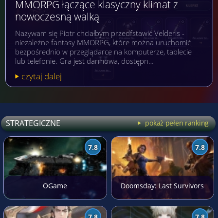
MMORPG łączące klasyczny klimat z
nowoczesną walką
Nazywam się Piotr chciałbym przedfstawić Velderis -
niezależne fantasy MMORPG, które można uruchomić
bezpośrednio w przeglądarce na komputerze, tablecie
lub telefonie. Gra jest darmowa, dostępn…
czytaj dalej
STRATEGICZNE
pokaż pełen ranking
7.8
7.8
OGame
Doomsday: Last Survivors
7.8
7.8