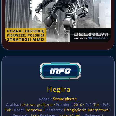
Hegira
Strategiczne
Rodzaj:
Grafika:
tekstowo-graficzna •
Premiera:
2010 •
PvP:
Tak
• PvE:
Tak •
Koszt:
Darmowa
•
Platformy:
Przeglądarka internetowa
•
Wersja PL:
Tak
•
Producent:
i-play24.net
• Wydawca:
i-