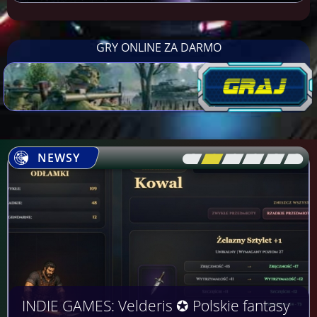
GRY ONLINE ZA DARMO
NEWSY
[\
\\
\\
\\
\\
\]
INDIE GAMES: Velderis ✪ Polskie fantasy