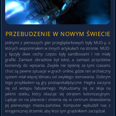
PRZEBUDZENIE W NOWYM ŚWIECIE
Jednymi z pierwszych gier przeglądarkowych były MUD-y, o
których wspominałem w innych artykułach na stronie. MUD-
y łączyły dwie cechy: często były sandboxami i nie miały
grafiki. Zamiast obrazków był tekst, a zamiast przycisków
komendy do wpisania. Zwykle nie tęsknię za tymi czasami,
choć są pewne sytuacje w grach online, gdzie ten archaiczny
system miał więcej klimatu od zwykłego sterowania. Dobrym
tego przykładem są gry postapokaliptyczne. Hegira zaczyna
się od wstępu fabularnego. Wybudzamy się ze słoja na
jakimś statku, który okazuje się okrętem kolonizacyjnym.
Ląduje on na planecie i zmienia się w centrum dowodzenia
jej pierwszego miasta-państwa. Komputer wybudził nas z
kriogenicznej drzemki, aby ktoś tym grajdołkiem zarządzał.