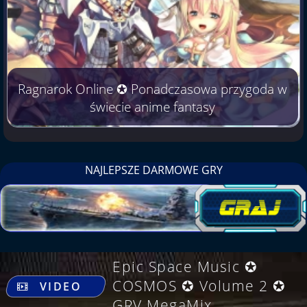
Ragnarok Online ✪ Ponadczasowa przygoda w
świecie anime fantasy
NAJLEPSZE DARMOWE GRY
Epic Space Music ✪
.
COSMOS ✪ Volume 2 ✪
VIDEO
GRV MegaMix