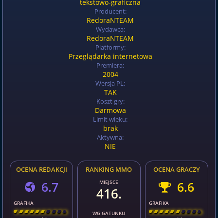
tekstowo-graficzna
Producent:
RedoraNTEAM
Wydawca:
RedoraNTEAM
Platformy:
Przeglądarka internetowa
Premiera:
2004
Wersja PL:
TAK
Koszt gry:
Darmowa
Limit wieku:
brak
Aktywna:
NIE
OCENA REDAKCJI
RANKING MMO
OCENA GRACZY
6.7
MIEJSCE
6.6
416.
GRAFIKA
GRAFIKA
[
\
\
\
\
\
\
\
\
]
[
\
\
\
\
\
\
\
\
]
WG GATUNKU