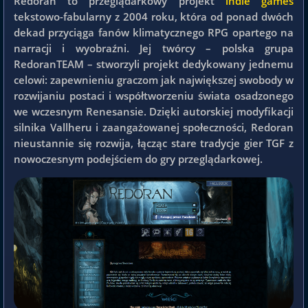
Redoran to przeglądarkowy projekt
indie games
tekstowo-fabularny z 2004 roku, która od ponad dwóch
dekad przyciąga fanów klimatycznego RPG opartego na
narracji i wyobraźni. Jej twórcy – polska grupa
RedoranTEAM – stworzyli projekt dedykowany jednemu
celowi: zapewnieniu graczom jak największej swobody w
rozwijaniu postaci i współtworzeniu świata osadzonego
we wczesnym Renesansie. Dzięki autorskiej modyfikacji
silnika Vallheru i zaangażowanej społeczności, Redoran
nieustannie się rozwija, łącząc stare tradycje gier TGF z
nowoczesnym podejściem do gry przeglądarkowej.