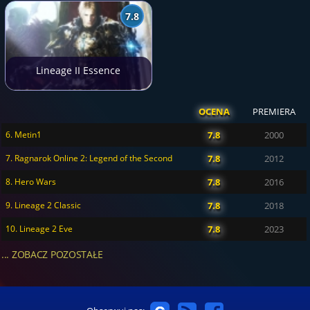
7.8
Lineage II Essence
OCENA
PREMIERA
6. Metin1
7.8
2000
7. Ragnarok Online 2: Legend of the Second
7.8
2012
8. Hero Wars
7.8
2016
9. Lineage 2 Classic
7.8
2018
10. Lineage 2 Eve
7.8
2023
... ZOBACZ POZOSTAŁE