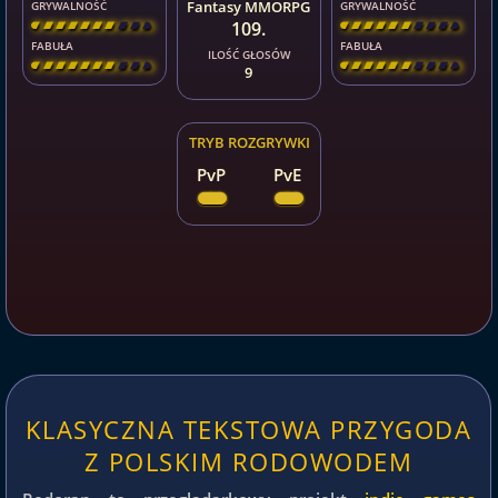
Fantasy MMORPG
GRYWALNOŚĆ
GRYWALNOŚĆ
109.
[
\
\
\
\
\
\
\
\
]
[
\
\
\
\
\
\
\
\
]
FABUŁA
FABUŁA
ILOŚĆ GŁOSÓW
[
\
\
\
\
\
\
\
\
]
[
\
\
\
\
\
\
\
\
]
9
TRYB ROZGRYWKI
PvP
PvE
KLASYCZNA TEKSTOWA PRZYGODA
Z POLSKIM RODOWODEM