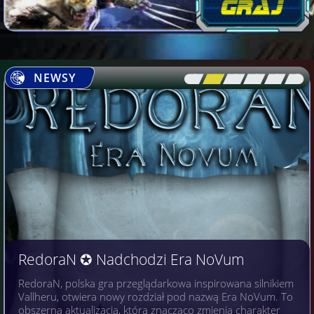
NEWSY
[\
\\
\\
\\
\\
\]
RedoraN ✪ Nadchodzi Era NoVum
RedoraN, polska gra przeglądarkowa inspirowana silnikiem
Vallheru, otwiera nowy rozdział pod nazwą Era NoVum. To
obszerna aktualizacja, która znacząco zmienia charakter