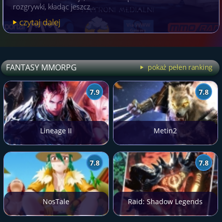
rozgrywki, kładąc jeszcz…
czytaj dalej
FANTASY MMORPG
pokaż pełen ranking
7.9
7.8
Lineage II
Metin2
7.8
7.8
NosTale
Raid: Shadow Legends