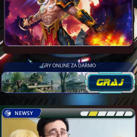
GRY ONLINE ZA DARMO
NEWSY
[\
\\
\\
\\
\\
\]