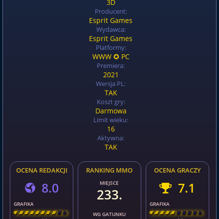
3D
Producent:
Esprit Games
Wydawca:
Esprit Games
Platformy:
WWW ✪ PC
Premiera:
2021
Wersja PL:
TAK
Koszt gry:
Darmowa
Limit wieku:
16
Aktywna:
TAK
OCENA REDAKCJI
RANKING MMO
OCENA GRACZY
8.0
MIEJSCE
7.1
233.
GRAFIKA
GRAFIKA
[
\
\
\
\
\
\
\
\
]
[
\
\
\
\
\
\
\
\
]
WG GATUNKU