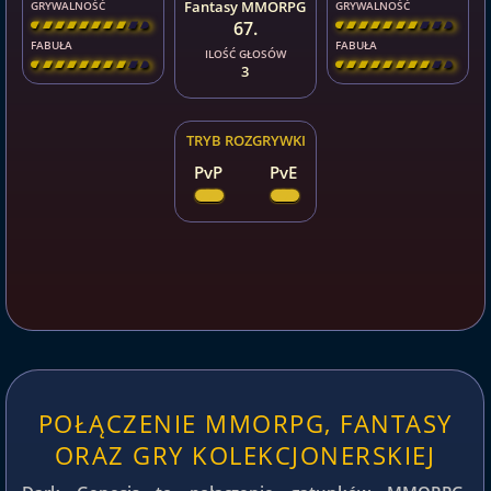
Fantasy MMORPG
GRYWALNOŚĆ
GRYWALNOŚĆ
67.
[
\
\
\
\
\
\
\
\
]
[
\
\
\
\
\
\
\
\
]
FABUŁA
FABUŁA
ILOŚĆ GŁOSÓW
[
\
\
\
\
\
\
\
\
]
[
\
\
\
\
\
\
\
\
]
3
TRYB ROZGRYWKI
PvP
PvE
POŁĄCZENIE MMORPG, FANTASY
ORAZ GRY KOLEKCJONERSKIEJ