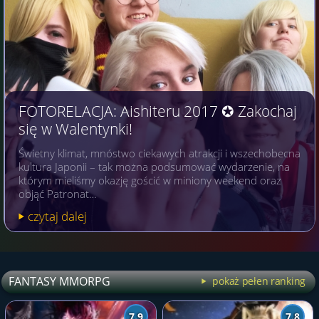
FOTORELACJA: Aishiteru 2017 ✪ Zakochaj
się w Walentynki!
Świetny klimat, mnóstwo ciekawych atrakcji i wszechobecna
kultura Japonii – tak można podsumować wydarzenie, na
którym mieliśmy okazję gościć w miniony weekend oraz
objąć Patronat…
czytaj dalej
FANTASY MMORPG
pokaż pełen ranking
7.9
7.8