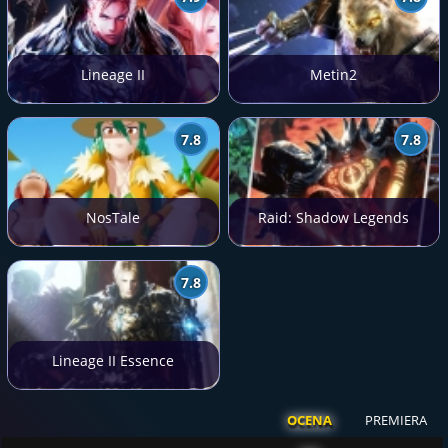
Lineage II
Metin2
7.8
7.8
NosTale
Raid: Shadow Legends
7.8
Lineage II Essence
OCENA
PREMIERA