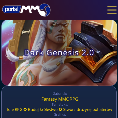
Dark Genesis 2.0
Gatunek:
Fantasy MMORPG
Tematyka:
Idle RPG ✪ Buduj królestwo ✪ Stwórz drużynę bohaterów
Grafika: