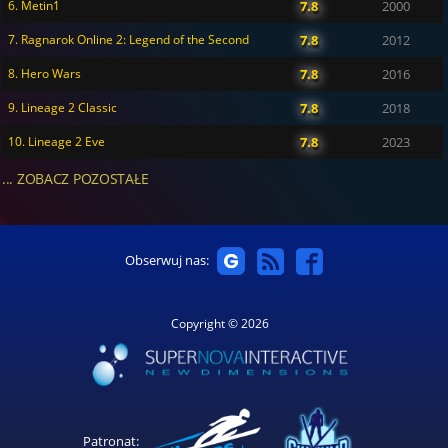
6. Metin1
7.8
2000
7. Ragnarok Online 2: Legend of the Second
7.8
2012
8. Hero Wars
7.8
2016
9. Lineage 2 Classic
7.8
2018
10. Lineage 2 Eve
7.8
2023
... ZOBACZ POZOSTAŁE
Obserwuj nas:
Copyright © 2026
Patronat: