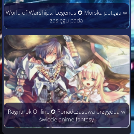
World of Warships: Legends ✪ Morska potęga w
zasięgu pada
Ragnarok Online ✪ Ponadczasowa przygoda w
świecie anime fantasy