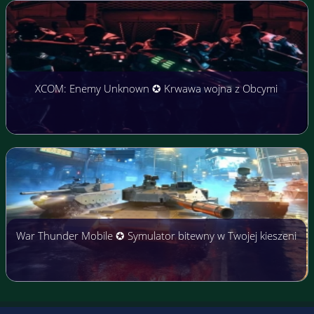
XCOM: Enemy Unknown ✪ Krwawa wojna z Obcymi
War Thunder Mobile ✪ Symulator bitewny w Twojej kieszeni