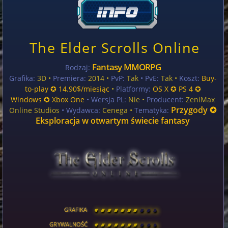
The Elder Scrolls Online
Fantasy MMORPG
Rodzaj:
Grafika:
3D •
Premiera:
2014 •
PvP:
Tak
• PvE:
Tak •
Koszt:
Buy-
to-play ✪ 14.90$/miesiąc
•
Platformy:
OS X ✪ PS 4 ✪
Windows ✪ Xbox One
• Wersja PL:
Nie
•
Producent:
ZeniMax
Przygody ✪
Online Studios
• Wydawca:
Cenega •
Tematyka:
Eksploracja w otwartym świecie fantasy
GRAFIKA
[
\
\
\
\
\
\
\
\
]
GRYWALNOŚĆ
[
\
\
\
\
\
\
\
\
]