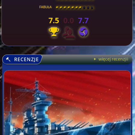
FABUŁA
[
\
\
\
\
\
\
\
\
]
7.5
0.0
7.7
RECENZJE
więcej recenzjii