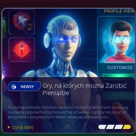
Gry, na których można Zarobić
NEWSY
Pieniądze
Gry komputerowe, mobilne i na wielu różnych platformach cieszą się
niezwykłą popularnością niezależnie od wieku. A gdyby tak połączyć
przyjemne z pożytecznym? Warto wówczas postawić sobi…
czytaj dalej
[\
\\
\\
\]