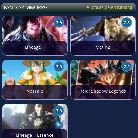
FANTASY MMORPG
pokaż pełen ranking
7.9
7.8
Lineage II
Metin2
7.8
7.8
NosTale
Raid: Shadow Legends
7.8
Lineage II Essence