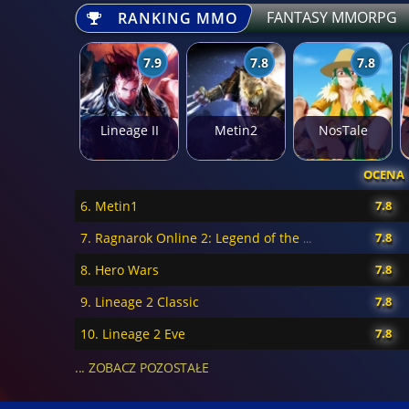
FANTASY MMORPG
RANKING MMO
7.9
7.8
7.8
Lineage II
Metin2
NosTale
OCENA
6. Metin1
7.8
7.8
7. Ragnarok Online 2: Legend of the Second
8. Hero Wars
7.8
9. Lineage 2 Classic
7.8
10. Lineage 2 Eve
7.8
... ZOBACZ POZOSTAŁE