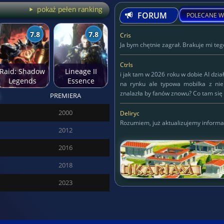
pokaż pełen ranking
FORUM
POLECANE W
7.8
7.8
Cris
Ja bym chętnie zagrał. Brakuje mi tego
Ctrls
Raid: Shadow
Lineage II
i jak tam w 2026 roku w dobie AI dzia
Legends
Essence
na rynku ale typowa mobilka z ni
znalazła by fanów znowu? Co tam się 
PREMIERA
Deliryc
2000
Deliryc
Rozumiem, już aktualizujemy informa
2012
KAPITAN
2016
125
2018
2023
SĘDZIA DREDD
427