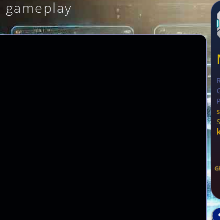
i gameplay
G
P
G