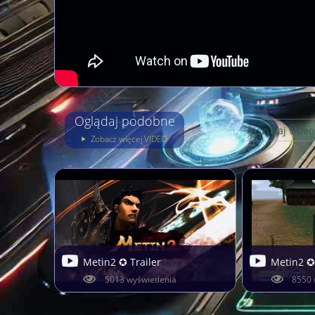
Oglądaj podobne
Zobacz więcej VIDEO
Metin2 ✪ Trailer
Metin2 ✪
5013 wyświetlenia
8550 