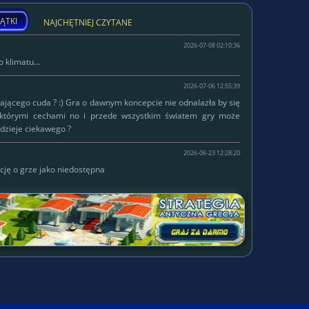
ĄTKI
NAJCHĘTNIEJ CZYTANE
2026-07-08 02:10:36
 klimatu...
2026-07-06 12:55:39
łającego cuda ? :) Gra o dawnym koncepcie nie odnalazła by się
ektórymi cechami no i przede wszystkim światem gry może
dzieje ciekawego ?
2026-06-23 12:28:20
cję o grze jako niedostępna
W serwisie od
Lokalizacja:
2015-10-14
Status:
własna firma
WWW:
https://ski-jumps.pl/
Gram w:
Delirium ;)
Ulubione gatunki:
mmorpg, strategiczne, inne
Tematyka gier:
Preferowana grafika:
Platformy:
pc, windows phone