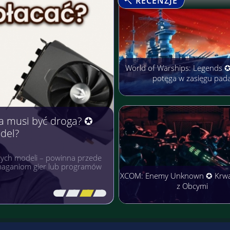
RECENZJE
World of Warships: Legends 
potęga w zasięgu pad
arobić Pieniądze
rmach cieszą się niezwykłą
łączyć przyjemne z
XCOM: Enemy Unknown ✪ Krw
z Obcymi
[\
\\
\\
\]