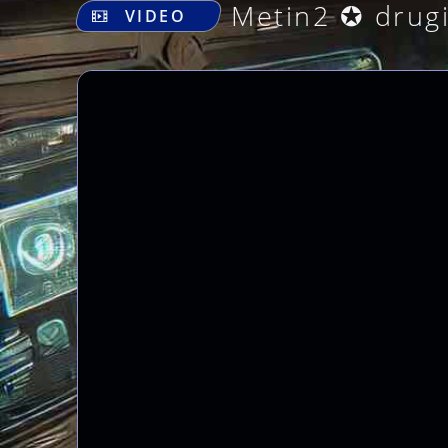
Metin2 ✪ drug
VIDEO