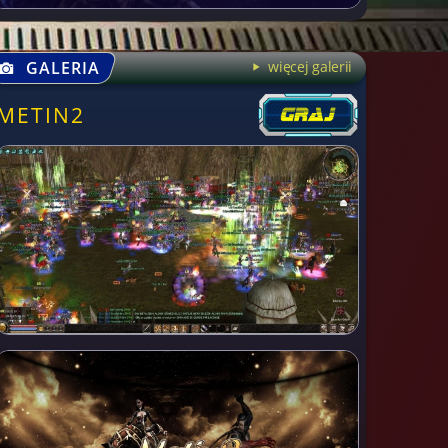
GALERIA
więcej galerii
METIN2