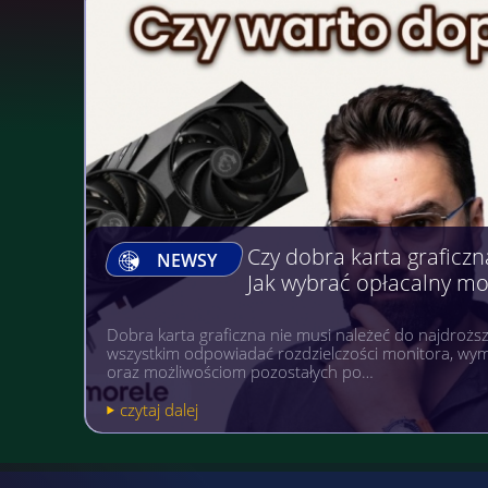
Gry, na których można Z
NEWSY
Gry komputerowe, mobilne i na wielu różnych platfo
popularnością niezależnie od wieku. A gdyby tak po
pożytecznym? Warto wówczas postawić sobi…
czytaj dalej