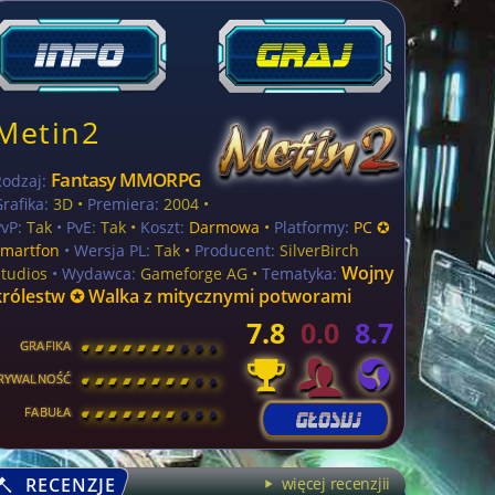
Metin2
Fantasy MMORPG
Rodzaj:
rafika:
3D •
Premiera:
2004 •
vP:
Tak
• PvE:
Tak •
Koszt:
Darmowa
•
Platformy:
PC ✪
smartfon
• Wersja PL:
Tak
•
Producent:
SilverBirch
Wojny
Studios
• Wydawca:
Gameforge AG •
Tematyka:
królestw ✪ Walka z mitycznymi potworami
7.8
0.0
8.7
GRAFIKA
[
\
\
\
\
\
\
\
\
]
RYWALNOŚĆ
[
\
\
\
\
\
\
\
\
]
FABUŁA
[
\
\
\
\
\
\
\
\
]
RECENZJE
więcej recenzjii