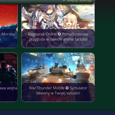
✪ Morska
Ragnarok Online ✪ Ponadczasowa
a
przygoda w świecie anime fantasy
awa wojna
War Thunder Mobile ✪ Symulator
bitewny w Twojej kieszeni