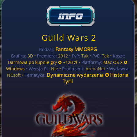
Guild Wars 2
Fantasy MMORPG
Rodzaj:
Grafika:
3D •
Premiera:
2012 •
PvP:
Tak
• PvE:
Tak •
Koszt:
Darmowa po kupnie gry ✪ ~120 zł
•
Platformy:
Mac OS X ✪
Windows
• Wersja PL:
Nie
•
Producent:
ArenaNet
• Wydawca:
Dynamiczne wydarzenia ✪ Historia
NCsoft •
Tematyka:
Tyrii