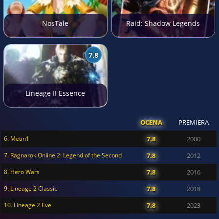
NosTale
Raid: Shadow Legends
7.8
Lineage II Essence
OCENA
PREMIERA
6. Metin1
7.8
2000
7. Ragnarok Online 2: Legend of the Second
7.8
2012
8. Hero Wars
7.8
2016
9. Lineage 2 Classic
7.8
2018
10. Lineage 2 Eve
7.8
2023