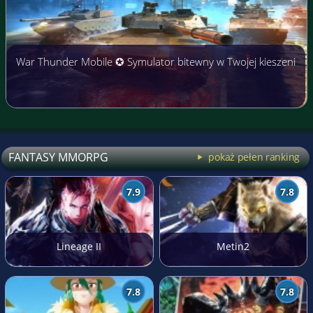
War Thunder Mobile ✪ Symulator bitewny w Twojej kieszeni
FANTASY MMORPG
pokaż pełen ranking
7.9
7.8
Lineage II
Metin2
7.8
7.8