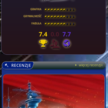
GRAFIKA
[
\
\
\
\
\
\
\
\
]
GRYWALNOŚĆ
[
\
\
\
\
\
\
\
\
]
FABUŁA
[
\
\
\
\
\
\
\
\
]
7.4
0.0
7.7
RECENZJE
więcej recenzjii