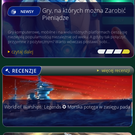
Gry, na których można Zarobić
NEWSY
Pieniądze
Gry komputerowe, mobilne i na wielu różnych platformach cieszą się
niezwykłą popularnością niezależnie od wieku. A gdyby tak połączyć
przyjemne z pożytecznym? Warto wówczas postawić sobi…
czytaj dalej
[\
\\
\\
\]
RECENZJE
więcej recenzji
World of Warships: Legends ✪ Morska potęga w zasięgu pada