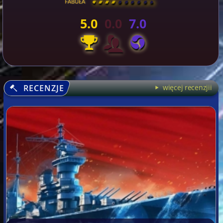
FABUŁA
[
\
\
\
\
\
\
\
\
]
5.0
0.0
7.0
RECENZJE
więcej recenzjii