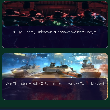
XCOM: Enemy Unknown ✪ Krwawa wojna z Obcymi
War Thunder Mobile ✪ Symulator bitewny w Twojej kieszeni