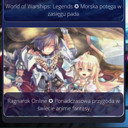
World of Warships: Legends ✪ Morska potęga w
zasięgu pada
Ragnarok Online ✪ Ponadczasowa przygoda w
świecie anime fantasy