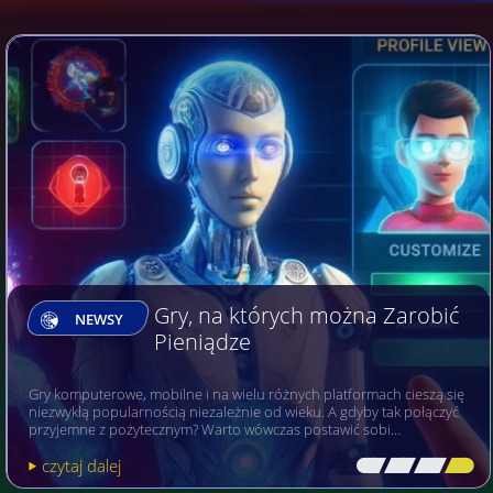
Gry, na których można Zarobić
NEWSY
Pieniądze
Gry komputerowe, mobilne i na wielu różnych platformach cieszą się
niezwykłą popularnością niezależnie od wieku. A gdyby tak połączyć
przyjemne z pożytecznym? Warto wówczas postawić sobi…
czytaj dalej
[\
\\
\\
\]