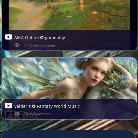
AIKA Online ✪ gameplay
4775 wyświetlenia
Velderis ✪ Fantasy World Music
74 wyświetlenia