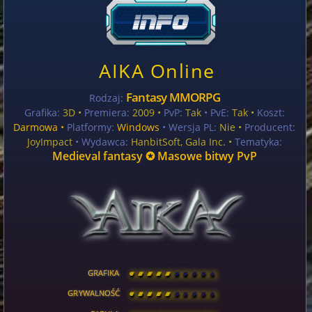
AIKA Online
Fantasy MMORPG
Rodzaj:
Grafika:
3D •
Premiera:
2009 •
PvP:
Tak
• PvE:
Tak •
Koszt:
Darmowa
•
Platformy:
Windows
• Wersja PL:
Nie
•
Producent:
JoyImpact
• Wydawca:
HanbitSoft, Gala Inc. •
Tematyka:
Medieval fantasy ✪ Masowe bitwy PvP
GRAFIKA
[
\
\
\
\
\
\
\
\
]
GRYWALNOŚĆ
[
\
\
\
\
\
\
\
\
]