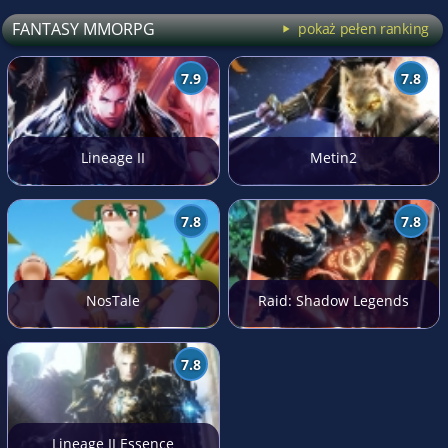
FANTASY MMORPG
pokaż pełen ranking
7.9
7.8
Lineage II
Metin2
7.8
7.8
NosTale
Raid: Shadow Legends
7.8
Lineage II Essence