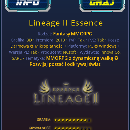
Lineage II Essence
Fantasy MMORPG
Rodzaj:
Grafika:
3D •
Premiera:
2019 •
PvP:
Tak
• PvE:
Tak •
Koszt:
Darmowa ✪ Mikropłatności
•
Platformy:
PC ✪ Windows
•
Wersja PL:
Tak
•
Producent:
NCsoft
• Wydawca:
Innova Co.
MMORPG z dynamiczną walką ✪
SARL •
Tematyka:
Rozwijaj postać i odkrywaj świat
GRAFIKA
[
\
\
\
\
\
\
\
\
]
GRYWALNOŚĆ
[
\
\
\
\
\
\
\
\
]