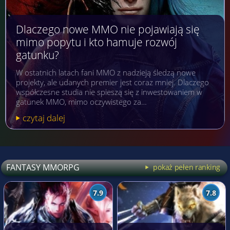
Dlaczego nowe MMO nie pojawiają się
mimo popytu i kto hamuje rozwój
gatunku?
W ostatnich latach fani MMO z nadzieją śledzą nowe
projekty, ale udanych premier jest coraz mniej. Dlaczego
współczesne studia nie spieszą się z inwestowaniem w
gatunek MMO, mimo oczywistego za…
czytaj dalej
FANTASY MMORPG
pokaż pełen ranking
7.9
7.8