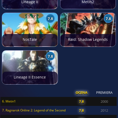
Lineage II
Metin2
7.8
7.8
NosTale
Raid: Shadow Legends
7.8
Lineage II Essence
OCENA
PREMIERA
6. Metin1
7.8
2000
7. Ragnarok Online 2: Legend of the Second
7.8
2012