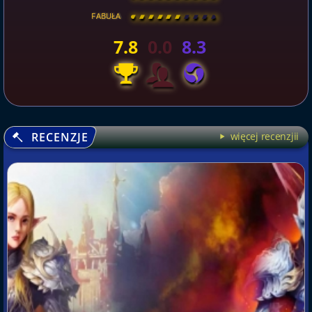
FABUŁA
[
\
\
\
\
\
\
\
\
]
7.8
0.0
8.3
RECENZJE
więcej recenzjii