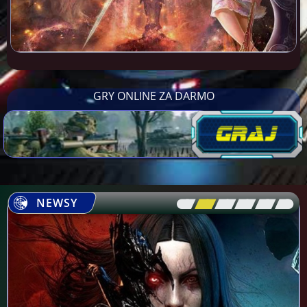
GRY ONLINE ZA DARMO
NEWSY
[\
\\
\\
\\
\\
\]