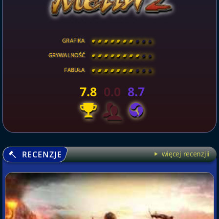
GRAFIKA
[
\
\
\
\
\
\
\
\
]
GRYWALNOŚĆ
[
\
\
\
\
\
\
\
\
]
FABUŁA
[
\
\
\
\
\
\
\
\
]
7.8
0.0
8.7
RECENZJE
więcej recenzjii