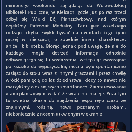
minionego weekendu zaglądając do Wojewódzkiej
Biblioteki Publicznej w Kielcach, gdzie już po raz trzeci
odbył się Wielki Bój Planszówkowy, nad którym
objęliśmy Patronat Medialny. Fani gier wszelkiego
rodzaju, chyba zwykli bywać na eventach tego typu
raczej w miejscach, o zupełnie innym charakterze,
aniżeli biblioteka. Biorąc jednak pod uwagę, że nie do
każdego mogła dotrzeć informacja odnośnie
odbywającego się tu wydarzenia, wstępując zwyczajnie
po książkę do wypożyczalni, można było spontanicznie
zasiąść do stołu wraz z innymi graczami i przez chwilę
wrócić pamięcią do lat dzieciństwa, kiedy to nawet nie
marzyliśmy o dzisiejszych smartfonach. Zainteresowanie
grami planszowymi widać, że wcale nie maleje. Poza tym
to świetna okazja do spędzenia wspólnego czasu ze
znajomymi, rodziną, nowo poznanymi osobami,
niekoniecznie z nosem utkwionym w ekranie.