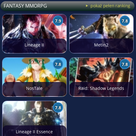
FANTASY MMORPG
pokaż pełen ranking
7.9
7.8
Lineage II
Metin2
7.8
7.8
NosTale
Raid: Shadow Legends
7.8
Lineage II Essence