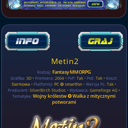
Metin2
Fantasy MMORPG
Rodzaj:
Grafika:
3D •
Premiera:
2004 •
PvP:
Tak
• PvE:
Tak •
Koszt:
Darmowa
•
Platformy:
PC ✪ smartfon
• Wersja PL:
Tak
•
Producent:
SilverBirch Studios
• Wydawca:
Gameforge AG •
Wojny królestw ✪ Walka z mitycznymi
Tematyka:
potworami