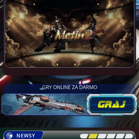
GRY ONLINE ZA DARMO
NEWSY
[\
\\
\\
\\
\\
\]