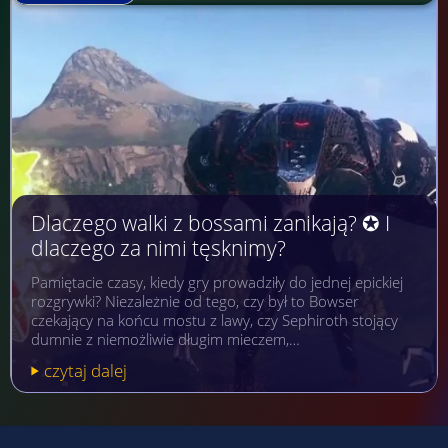
Dlaczego walki z bossami zanikają? ✪ I
dlaczego za nimi tęsknimy?
Pamiętacie czasy, kiedy gry prowadziły do jednej epickiej
rozgrywki? Niezależnie od tego, czy był to Bowser
czekający na końcu mostu z lawy, czy Sephiroth stojący
dumnie z niemożliwie długim mieczem,…
czytaj dalej