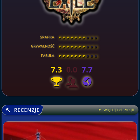
GRAFIKA
[
\
\
\
\
\
\
\
\
]
GRYWALNOŚĆ
[
\
\
\
\
\
\
\
\
]
FABUŁA
[
\
\
\
\
\
\
\
\
]
7.3
0.0
7.7
RECENZJE
więcej recenzjii