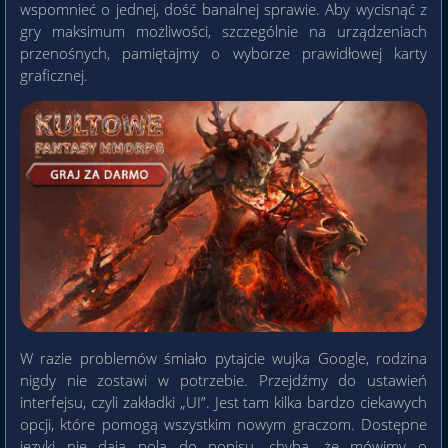
wspomnieć o jednej, dość banalnej sprawie. Aby wycisnąć z
gry maksimum możliwości, szczególnie na urządzeniach
przenośnych, pamiętajmy o wyborze prawidłowej karty
graficznej.
W razie problemów śmiało pytajcie wujka Google, rodzina
nigdy nie zostawi w potrzebie. Przejdźmy do ustawień
interfejsu, czyli zakładki „UI”. Jest tam kilka bardzo ciekawych
opcji, które pomogą wszystkim nowym graczom. Dostępne
języki nie dają pola do popisu, chyba, że mówimy o