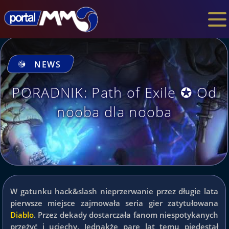
NEWS
PORADNIK: Path of Exile ✪ Od
nooba dla nooba
W gatunku hack&slash nieprzerwanie przez długie lata
pierwsze miejsce zajmowała seria gier zatytułowana
Diablo
. Przez dekady dostarczała fanom niespotykanych
przeżyć i uciechy. Jednakże parę lat temu piedestał