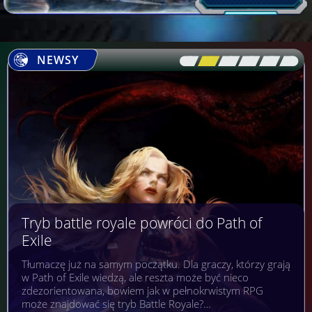
NEWSY
[\
\\
\\
\\
\\
\]
Tryb battle royale powróci do Path of
Exile
Tłumaczę już na samym początku. Dla graczy, którzy grają
w Path of Exile wiedzą, ale reszta może być nieco
zdezorientowana, bowiem jak w pełnokrwistym RPG
może znajdować się tryb Battle Royale?…