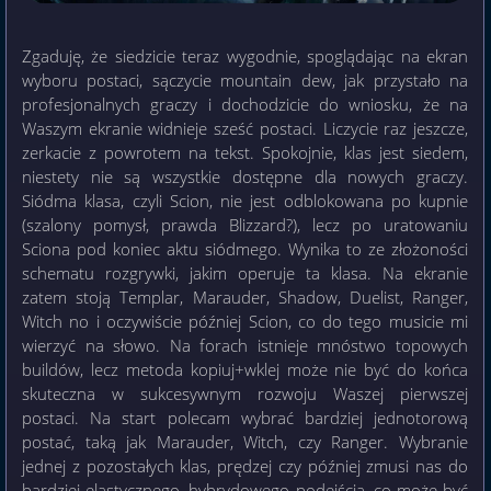
Zgaduję, że siedzicie teraz wygodnie, spoglądając na ekran
wyboru postaci, sączycie mountain dew, jak przystało na
profesjonalnych graczy i dochodzicie do wniosku, że na
Waszym ekranie widnieje sześć postaci. Liczycie raz jeszcze,
zerkacie z powrotem na tekst. Spokojnie, klas jest siedem,
niestety nie są wszystkie dostępne dla nowych graczy.
Siódma klasa, czyli Scion, nie jest odblokowana po kupnie
(szalony pomysł, prawda Blizzard?), lecz po uratowaniu
Sciona pod koniec aktu siódmego. Wynika to ze złożoności
schematu rozgrywki, jakim operuje ta klasa. Na ekranie
zatem stoją Templar, Marauder, Shadow, Duelist, Ranger,
Witch no i oczywiście później Scion, co do tego musicie mi
wierzyć na słowo. Na forach istnieje mnóstwo topowych
buildów, lecz metoda kopiuj+wklej może nie być do końca
skuteczna w sukcesywnym rozwoju Waszej pierwszej
postaci. Na start polecam wybrać bardziej jednotorową
postać, taką jak Marauder, Witch, czy Ranger. Wybranie
jednej z pozostałych klas, prędzej czy później zmusi nas do
bardziej elastycznego, hybrydowego podejścia, co może być