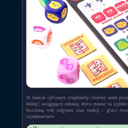
W świecie cyfrowym znajdziemy również wiele produ
lekkiej i wciągającej zabawy, która stawia na szybk
kluczową rolę odgrywa czas reakcji – gracz mus
oczekiwaniami.