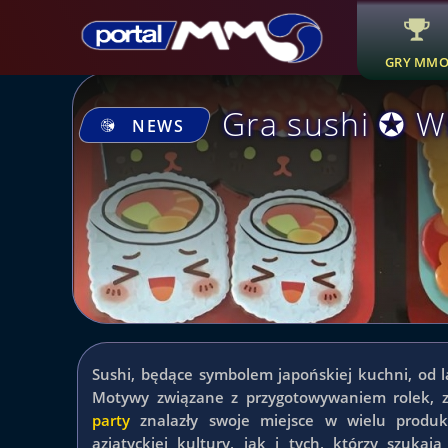
GRY MM
Gra sushi ✪ W
NEWS
Sushi, będące symbolem japońskiej kuchni, od la
Motywy związane z przygotowywaniem rolek, 
party
znalazły swoje miejsce w wielu produk
azjatyckiej kultury, jak i tych, którzy szukaj