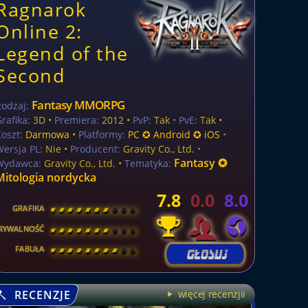
Ragnarok
Online 2:
Legend of the
Second
Fantasy MMORPG
Rodzaj:
rafika:
3D •
Premiera:
2012 •
PvP:
Tak
• PvE:
Tak •
oszt:
Darmowa
•
Platformy:
PC ✪ Android ✪ iOS
•
Wersja PL:
Nie
•
Producent:
Gravity Co., Ltd.
•
Fantasy ✪
Wydawca:
Gravity Co., Ltd. •
Tematyka:
Mitologia nordycka
7.8
0.0
8.0
GRAFIKA
[
\
\
\
\
\
\
\
\
]
RYWALNOŚĆ
[
\
\
\
\
\
\
\
\
]
FABUŁA
[
\
\
\
\
\
\
\
\
]
RECENZJE
więcej recenzjii