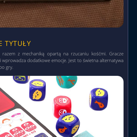
E TYTUŁY
ym razem z mechaniką opartą na rzucaniu kośćmi. Gracze
ci wprowadza dodatkowe emocje. Jest to świetna alternatywa
po gry.