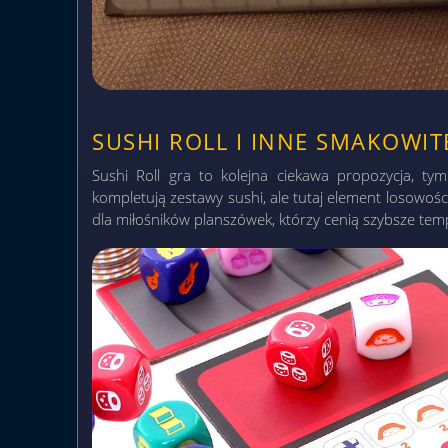
SUSHI ROLL I INNE SMAKOWIT
Sushi Roll gra to kolejna ciekawa propozycja, t
kompletują zestawy sushi, ale tutaj element losowoś
dla miłośników planszówek, którzy cenią szybsze tem