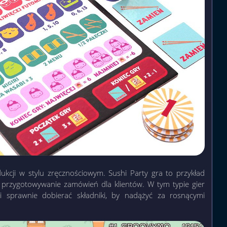
kcji w stylu zręcznościowym. Sushi Party gra to przykład
ie przygotowywanie zamówień dla klientów. W tym typie gier
i sprawnie dobierać składniki, by nadążyć za rosnącymi