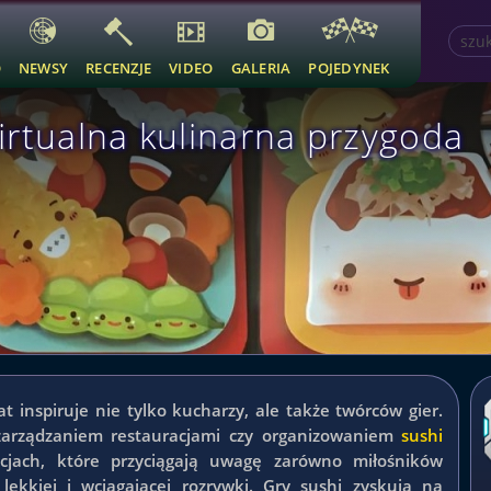
O
NEWSY
RECENZJE
VIDEO
GALERIA
POJEDYNEK
irtualna kulinarna przygoda
t inspiruje nie tylko kucharzy, ale także twórców gier.
zarządzaniem restauracjami czy organizowaniem
sushi
cjach, które przyciągają uwagę zarówno miłośników
ą lekkiej i wciągającej rozrywki. Gry sushi zyskują na