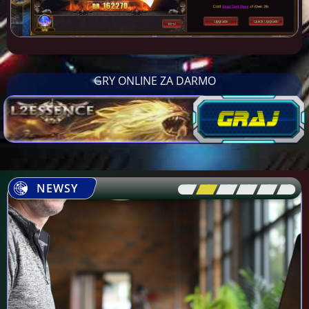
GRY ONLINE ZA DARMO
NEWSY
[\
\\
\\
\\
\\
\]