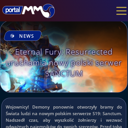
NEWS
Eternal Fury: Resurrected
uruchamia nowy polski serwer
SANCTUM
Wojownicy! Demony ponownie otworzyły bramy do
Świata ludzi na nowym polskim serwerze S19: Sanctum.
Nadszedł czas, aby wyszkolić żołnierzy i wezwać
odważnych najemników do swoich szeregów. Przed tobą