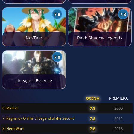
7.8
7.8
NosTale
Raid: Shadow Legends
7.8
Lineage II Essence
OCENA
PREMIERA
6. Metin1
7.8
2000
7. Ragnarok Online 2: Legend of the Second
7.8
2012
8. Hero Wars
7.8
2016