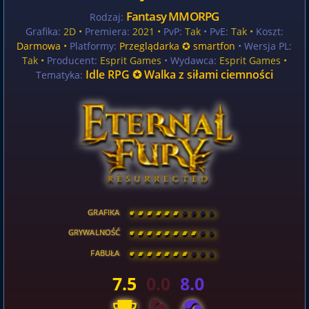
Fantasy MMORPG
Rodzaj:
Grafika:
2D •
Premiera:
2021 •
PvP:
Tak
• PvE:
Tak •
Koszt:
Darmowa
•
Platformy:
Przeglądarka ✪ smartfon
• Wersja PL:
Tak
•
Producent:
Esprit Games
• Wydawca:
Esprit Games •
Idle RPG ✪ Walka z siłami ciemności
Tematyka:
GRAFIKA
[
\
\
\
\
\
\
\
\
]
GRYWALNOŚĆ
[
\
\
\
\
\
\
\
\
]
FABUŁA
[
\
\
\
\
\
\
\
\
]
7.5
0.0
8.0