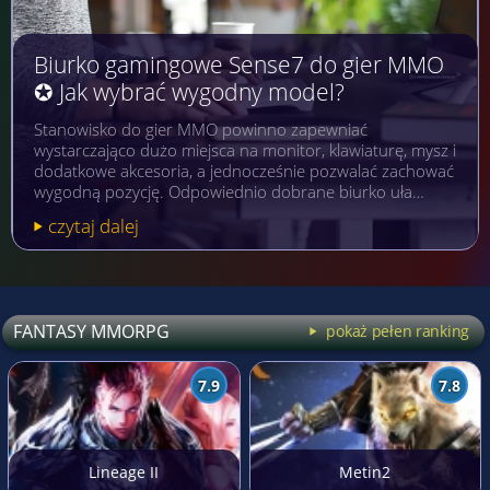
Biurko gamingowe Sense7 do gier MMO
✪ Jak wybrać wygodny model?
Stanowisko do gier MMO powinno zapewniać
wystarczająco dużo miejsca na monitor, klawiaturę, mysz i
dodatkowe akcesoria, a jednocześnie pozwalać zachować
wygodną pozycję. Odpowiednio dobrane biurko uła…
czytaj dalej
FANTASY MMORPG
pokaż pełen ranking
7.9
7.8
Lineage II
Metin2