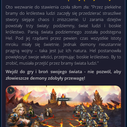
Oto wezwanie do stawienia czoła siłom zła: "Przez piekielne
bramy do królestwa ludzi zaczęły się przedzierać straszliwe
stwory siejące chaos i zniszczenie. U zarania dziejów
powstały trzy światy: podziemny, świat ludzi i boskie
królestwo. Panią świata podziemnego została podstępna
Hel. Pod jej rządami przez pewien czas wszystkie istoty
mroku miały się świetnie. Jednak demony nieustannie
pragną wojny – taka jest już ich natura. Hel postanowiła
powiększyć swoje włości, przejmując boskie królestwo. By to
zrobić, musiała przejść przez bramy świata ludzi."
Wejdź do gry i broń swojego świata - nie pozwól, aby
złowieszcze demony zdobyły przewagę!