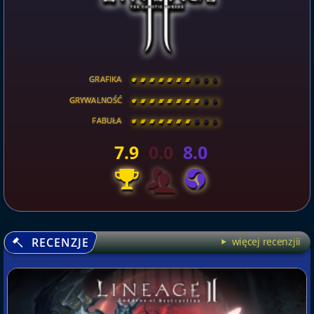
GRAFIKA
[
\
\
\
\
\
\
\
\
]
GRYWALNOŚĆ
[
\
\
\
\
\
\
\
\
]
FABUŁA
[
\
\
\
\
\
\
\
\
]
7.9
0.0
8.0
RECENZJE
więcej recenzjii