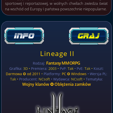
sportowej i reportażowej, w wolnych chwilach zwiedza świat
na wschód od Europy i państwa powszechnie niepopularne.
Lineage II
Fantasy MMORPG
Rodzaj:
Grafika:
3D •
Premiera:
2003 •
PvP:
Tak
• PvE:
Tak •
Koszt:
Darmowa ✪ od 2011
•
Platformy:
PC ✪ Windows
• Wersja PL:
Tak
•
Producent:
NCsoft
• Wydawca:
NCsoft •
Tematyka:
Wojny klanów ✪ Oblężenia zamków