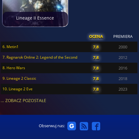
Lineage II Essence
OCENA
PREMIERA
6. Metin1
7.8
2000
7. Ragnarok Online 2: Legend of the Second
7.8
2012
8. Hero Wars
7.8
2016
9. Lineage 2 Classic
7.8
2018
10. Lineage 2 Eve
7.8
2023
... ZOBACZ POZOSTAŁE
Obserwuj nas: