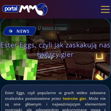
NEWS
Ester Eggs, czyli jak zaskakują nas
twórcy gier
Ester Eggs, czyli popularne w grach wideo zabawne
znaleziska pozostawione przez
twórców gier
. Może nie
są one głównym i najważniejszym elementem
rozgrywki, ale odpowiednio wykorzystane mogą z