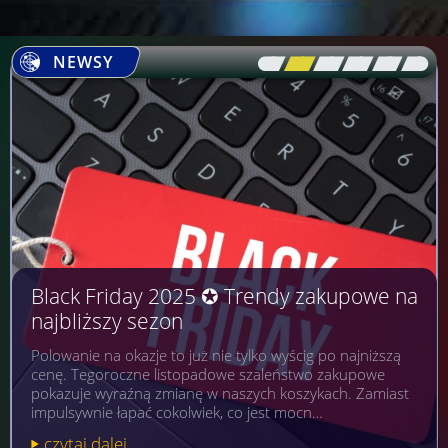
NEWSY
[\
\\
\\
\\
\\
\]
Black Friday 2025 ✪ Trendy zakupowe na
najbliższy sezon
Polowanie na okazje to już nie tylko wyścig po najniższą
cenę. Tegoroczne listopadowe szaleństwo zakupowe
pokazuje wyraźną zmianę w naszych koszykach. Zamiast
impulsywnie łapać cokolwiek, co jest mocn…
czytaj dalej