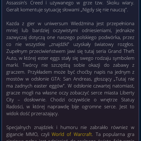
Assassin’s Creed i używanego w grze tzw. Skoku wiary.
Geralt komentuje sytuację słowami „Nigdy się nie nauczą”.
Każda z gier w uniwersum Wiedźmina jest przepełniona
mniej lub bardziej oczywistymi odniesieniami, jednakże
zazwyczaj dotyczą one naszego polskiego podwórka, przez
co nie wszystkie „znajdźki” uzyskały światowy rozgłos.
Zupełnym przeciwieństwem jawi się tutaj seria Grand Theft
Auto, w której ester eggs stały się swego rodzaju symbolem
marki. Twórcy nie szczędzą sobie okazji do zabawy z
graczem. Przykładem może być choćby napis na jednym z
mostów w odsłonie GTA: San Andreas, głoszący „Tutaj nie
ma żadnych easter eggów”. W odsłonie czwartej natomiast,
gracze mogli na własne oczy zobaczyć serce miasta Liberty
City – dosłownie. Chodzi oczywiście o wnętrze Statuy
Radości, w której naprawdę bije ogromne serce. Jest to
widok dość przerażający.
Specjalnych znajdziek i humoru nie zabrakło również w
gigancie MMO, czyli
World of Warcraft
. Ta popularna gra
sieciowa pełna jest odniesień do realnego świata, faktycznie