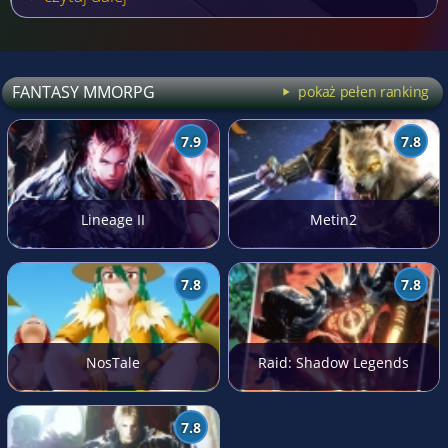
FANTASY MMORPG
pokaż pełen ranking
7.9
7.8
Lineage II
Metin2
7.8
7.8
NosTale
Raid: Shadow Legends
7.8