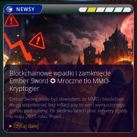
NEWSY
[\
\\
\\
\\
\\
\]
Blockchainowe wpadki i zamknięcie
Ember Sword ✪ Mroczne tło MMO-
Kryptogier
Ember Sword miało być dowodem, że MMO i blockchain
mogą współistnieć bez inflacji pay to win i wymuszonego
grindu pod tokeny. Po siedmiu latach prac serwery zgasły
w maju 2025 roku. Powó…
czytaj dalej