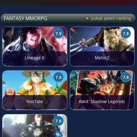
FANTASY MMORPG
pokaż pełen ranking
7.9
7.8
Lineage II
Metin2
7.8
7.8
NosTale
Raid: Shadow Legends
7.8