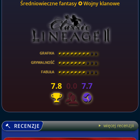
Średniowieczne fantasy ✪ Wojny klanowe
GRAFIKA
[
\
\
\
\
\
\
\
\
]
GRYWALNOŚĆ
[
\
\
\
\
\
\
\
\
]
FABUŁA
[
\
\
\
\
\
\
\
\
]
7.8
0.0
7.7
RECENZJE
więcej recenzjii