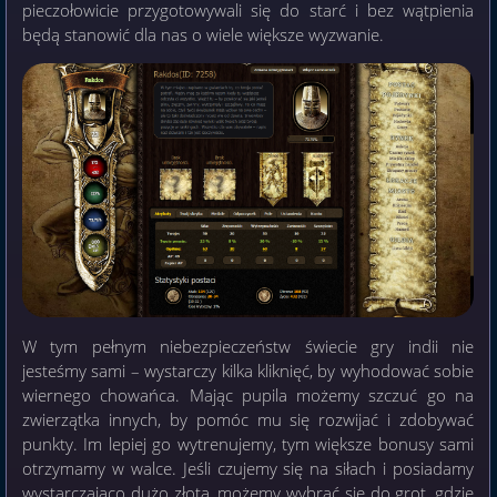
pieczołowicie przygotowywali się do starć i bez wątpienia
będą stanowić dla nas o wiele większe wyzwanie.
W tym pełnym niebezpieczeństw świecie gry indii nie
jesteśmy sami – wystarczy kilka kliknięć, by wyhodować sobie
wiernego chowańca. Mając pupila możemy szczuć go na
zwierzątka innych, by pomóc mu się rozwijać i zdobywać
punkty. Im lepiej go wytrenujemy, tym większe bonusy sami
otrzymamy w walce. Jeśli czujemy się na siłach i posiadamy
wystarczająco dużo złota, możemy wybrać się do grot, gdzie