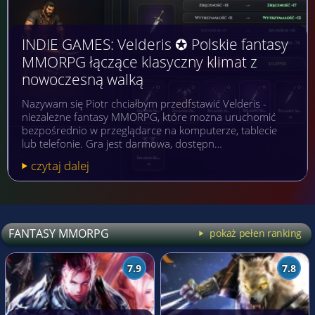
INDIE GAMES: Velderis ✪ Polskie fantasy
MMORPG łączące klasyczny klimat z
nowoczesną walką
Nazywam się Piotr chciałbym przedfstawić Velderis -
niezależne fantasy MMORPG, które można uruchomić
bezpośrednio w przeglądarce na komputerze, tablecie
lub telefonie. Gra jest darmowa, dostępn…
czytaj dalej
FANTASY MMORPG
pokaż pełen ranking
7.9
7.8