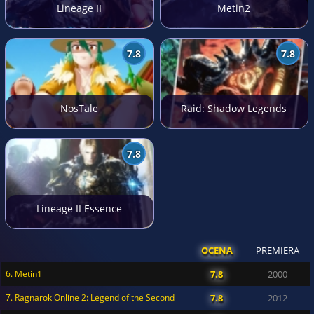
Lineage II
Metin2
7.8
7.8
NosTale
Raid: Shadow Legends
7.8
Lineage II Essence
OCENA
PREMIERA
6. Metin1
7.8
2000
7. Ragnarok Online 2: Legend of the Second
7.8
2012