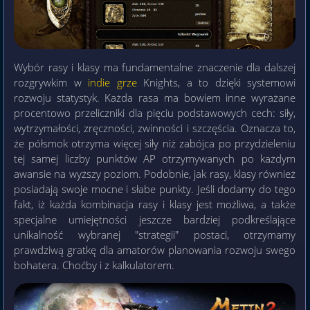
Wybór rasy i klasy ma fundamentalne znaczenie dla dalszej
rozgrywkim w
indie grze
Knights, a to dzięki systemowi
rozwoju statystyk. Każda rasa ma bowiem inne wyrażane
procentowo przeliczniki dla pięciu podstawowych cech: siły,
wytrzymałości, zręczności, zwinności i szczęścia. Oznacza to,
że półsmok otrzyma więcej siły niż zabójca po przydzieleniu
tej samej liczby punktów AP otrzymywanych po każdym
awansie na wyższy poziom. Podobnie, jak rasy, klasy również
posiadają swoje mocne i słabe punkty. Jeśli dodamy do tego
fakt, iż każda kombinacja rasy i klasy jest możliwa, a także
specjalne umiejętności jeszcze bardziej podkreślające
unikalność wybranej "strategii" postaci, otrzymamy
prawdziwą gratkę dla amatorów planowania rozwoju swego
bohatera. Choćby i z kalkulatorem.