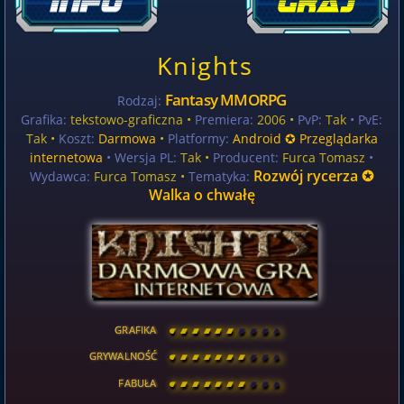
Knights
Fantasy MMORPG
Rodzaj:
Grafika:
tekstowo-graficzna •
Premiera:
2006 •
PvP:
Tak
• PvE:
Tak •
Koszt:
Darmowa
•
Platformy:
Android ✪ Przeglądarka
internetowa
• Wersja PL:
Tak
•
Producent:
Furca Tomasz
•
Rozwój rycerza ✪
Wydawca:
Furca Tomasz •
Tematyka:
Walka o chwałę
GRAFIKA
[
\
\
\
\
\
\
\
\
]
GRYWALNOŚĆ
[
\
\
\
\
\
\
\
\
]
FABUŁA
[
\
\
\
\
\
\
\
\
]