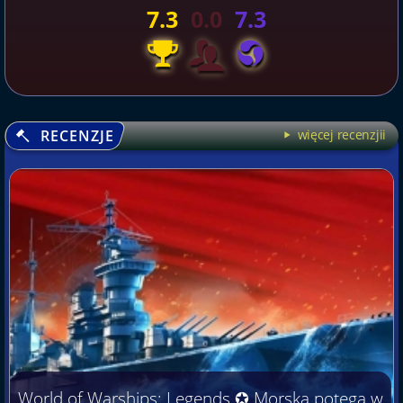
7.3
0.0
7.3
RECENZJE
więcej recenzjii
World of Warships: Legends ✪ Morska potęga w