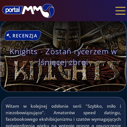
RECENZJA
Knights - Zostań rycerzem w
lśniącej zbroi
Witam w kolejnej odsłonie serii "Szybko, miło i
niezobowiązująco". Amatorów speed datingu,
facebookowego ekshibicjonizmu i czatów wymagających
potwierdzenia wieku na wstępie proszę o opuszczenie