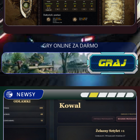
GRY ONLINE ZA DARMO
NEWSY
[\
\\
\\
\\
\\
\]