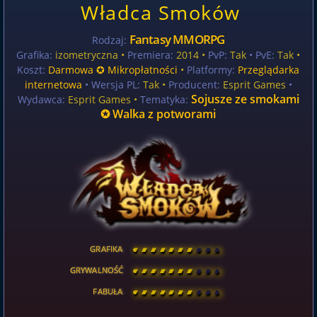
Władca Smoków
Fantasy MMORPG
Rodzaj:
Grafika:
izometryczna •
Premiera:
2014 •
PvP:
Tak
• PvE:
Tak •
Koszt:
Darmowa ✪ Mikropłatności
•
Platformy:
Przeglądarka
internetowa
• Wersja PL:
Tak
•
Producent:
Esprit Games
•
Sojusze ze smokami
Wydawca:
Esprit Games •
Tematyka:
✪ Walka z potworami
GRAFIKA
[
\
\
\
\
\
\
\
\
]
GRYWALNOŚĆ
[
\
\
\
\
\
\
\
\
]
FABUŁA
[
\
\
\
\
\
\
\
\
]