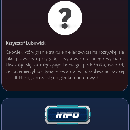
Krzysztof Lubowicki
Człowiek, który granie traktuje nie jak zwyczajną rozrywkę, ale
jako prawdziwą przygodę - wyprawę do innego wymiaru.
Uważając się za międzywymiarowego podróżnika, twierdzi,
że przemierzył już tysiące światów w poszukiwaniu swojej
utopii. Nie ogranicza się do gier komputerowych.