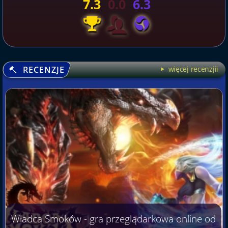
7.3
0.0
6.3
RECENZJE
więcej recenzjii
Władca Smoków - gra przeglądarkowa online od