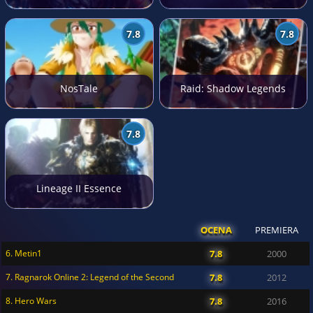
7.8
7.8
NosTale
Raid: Shadow Legends
7.8
Lineage II Essence
OCENA
PREMIERA
6. Metin1
7.8
2000
7. Ragnarok Online 2: Legend of the Second
7.8
2012
8. Hero Wars
7.8
2016