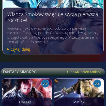
Władca Smoków świętuje swoją pierwszą
rocznicę!
Władca Smoków właśnie obchodzi swoją pierwszą
rocznicę. Chcąc się podzielić z Wami tą miłą chwilą, twórcy
przygotowali dla Was coś specjalnego. Przeczytajcie sami,
co mają Wam do powiedz…
czytaj dalej
FANTASY MMORPG
pokaż pełen ranking
7.9
7.8
Lineage II
Metin2