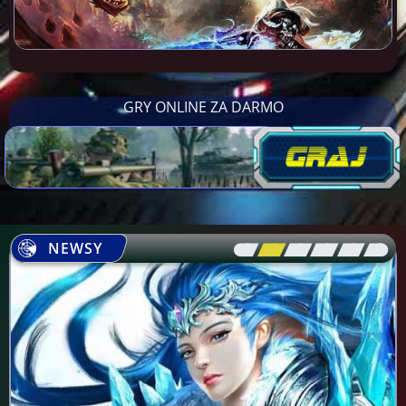
GRY ONLINE ZA DARMO
NEWSY
[\
\\
\\
\\
\\
\]