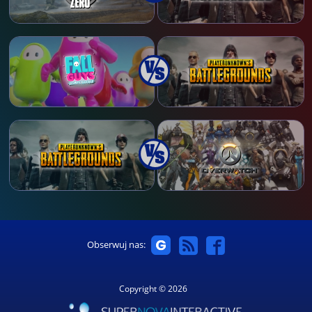
Obserwuj nas:
Copyright © 2026