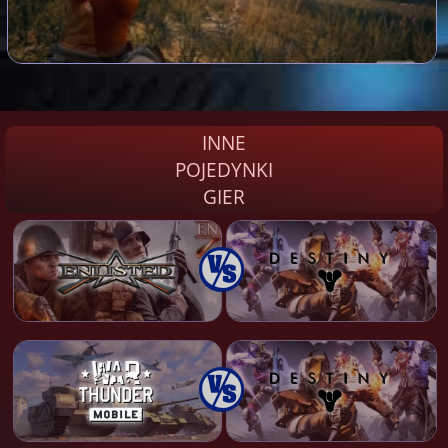
INNE
POJEDYNKI
GIER