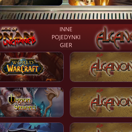
INNE
POJEDYNKI
GIER