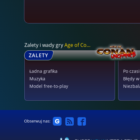
Zalety i wady gry
Age of Conan: Unch...
ZALETY
Ładna grafika
Po czasi
Muzyka
Błędy w
Model free-to-play
Niezbal
Obserwuj nas: