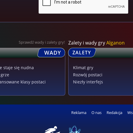
Sprawdź wady i zalety gry!
Zalety i wady gry
Alganon
WADY
ZALETY
e staje się nudna
Klimat gry
 grze
Rozwój postaci
ansowane klasy postaci
Niezły interfejs
Reklama
O nas
Redakcja
Ws