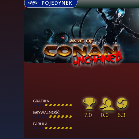
POJEDYNEK
GRAFIKA
[
\
\
\
\
\
\
\
\
]
GRYWALNOŚĆ
7.0
0.0
6.3
[
\
\
\
\
\
\
\
\
]
FABUŁA
[
\
\
\
\
\
\
\
\
]