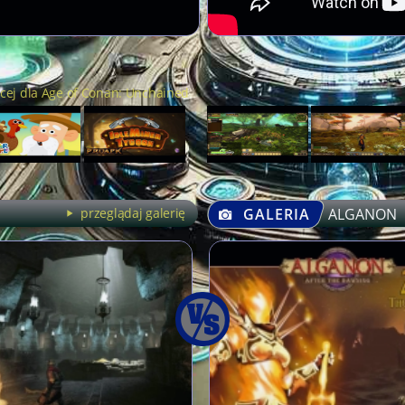
cej dla Age of Conan: Unchained
przeglądaj galerię
GALERIA
ALGANON