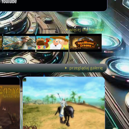
więcej dla Alganon
przeglądaj galerię