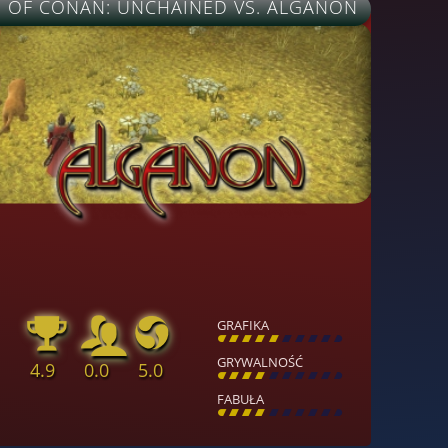
 OF CONAN: UNCHAINED VS. ALGANON
GRAFIKA
[
\
\
\
\
\
\
\
\
]
GRYWALNOŚĆ
4.9
0.0
5.0
[
\
\
\
\
\
\
\
\
]
FABUŁA
[
\
\
\
\
\
\
\
\
]