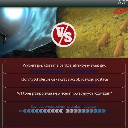
AGE
Wybierz grę, która ma bardziej atrakcyjny świat gry.
[
\
\
\
\
\
\
\
\
\
\
\
\
\
\
\
\
\
\
]
Który tytuł oferuje ciekawszy sposób rozwoju postaci?
[
\
\
\
\
\
\
\
\
\
\
\
\
\
\
\
\
\
\
]
W której grze pojawia się więcej innowacyjnych rozwiązań?
[
\
\
\
\
\
\
\
\
\
\
\
\
\
\
\
\
\
\
]