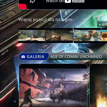
Więcej pozycji dla tych gier
wię
GALERIA
AGE OF CONAN: UNCHAINED