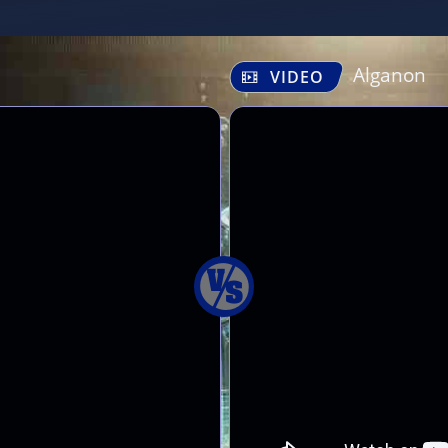
Alganon
VIDEO