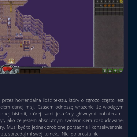
rzez horrendalną ilość tekstu, który o zgrozo często jest
 celem danej misji. Czasem odnoszę wrażenie, że wiodącym
rnej historii, której sami jesteśmy głównymi bohaterami.
yt, jako że jestem absolutnym zwolennikiem rozbudowanej
y. Musi być to jednak zrobione porządnie i konsekwentnie.
zu, sprzedaj mi swój itemek... Nie, po prostu nie.