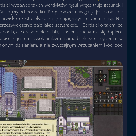
rdziej wydawać takich werdyktów, tytuł wręcz truje gatunek i
acznijmy od początku. Po pierwsze, nawigacja jest strasznie
urwisko często okazuje się najcięższym etapem misji. Nie
rzezwyciężenie daje jakąś satysfakcję... Bardziej o takim, co
zadania, ale czasem nie działa, czasem uruchamia się dopiero
biście jestem zwolennikiem samodzielnego myślenia w
adnionym działaniem, a nie zwyczajnym wrzucaniem kłód pod