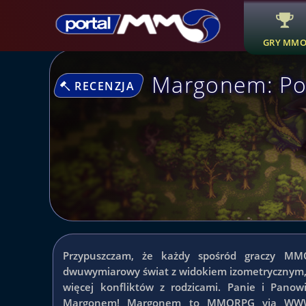
GRY MM
Margonem: Pol
RECENZJA
Przypuszczam, że każdy spośród graczy MMOR
dwuwymiarowy świat z widokiem izometrycznym, 
więcej konfliktów z rodzicami. Panie i Panow
Margonem! Margonem to MMORPG via WWW 