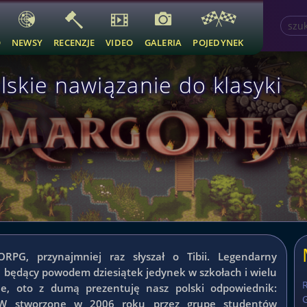
O
NEWSY
RECENZJE
VIDEO
GALERIA
POJEDYNEK
skie nawiązanie do klasyki
PG, przynajmniej raz słyszał o Tibii. Legendarny
będący powodem dziesiątek jedynek w szkołach i wielu
ie, oto z dumą prezentuję nasz polski odpowiednik:
G
stworzone w 2006 roku przez grupę studentów