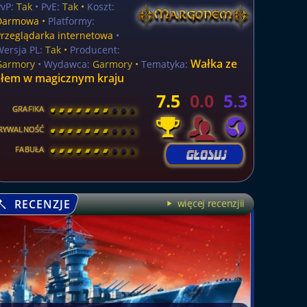
vP:
Tak
• PvE:
Tak •
Koszt:
Darmowa
•
Platformy:
Przeglądarka internetowa
•
Wersja PL:
Tak
•
Producent:
Wałka ze
Garmory
• Wydawca:
Garmory •
Tematyka:
złem w magicznym kraju
7.5
0.0
5.3
GRAFIKA
[
\
\
\
\
\
\
\
\
]
RYWALNOŚĆ
[
\
\
\
\
\
\
\
\
]
FABUŁA
[
\
\
\
\
\
\
\
\
]
RECENZJE
więcej recenzjii