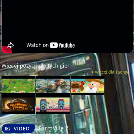
Więcej pozycji dla tych gier
więcej dla Taonga
FarmVille 2
VIDEO