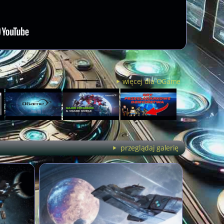
więcej dla OGame
przeglądaj galerię