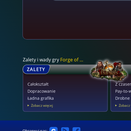
Zalety i wady gry
Forge of Empires
ZALETY
Całokształt
Z czase
Dopracowanie
Pay-to-
Ładna grafika
Drobne 
Zobacz więcej
Zobacz 
Obserwuj nas: