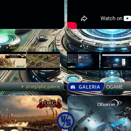
więcej dla Forge of Empires
przeglądaj galerię
GALERIA
OGAME