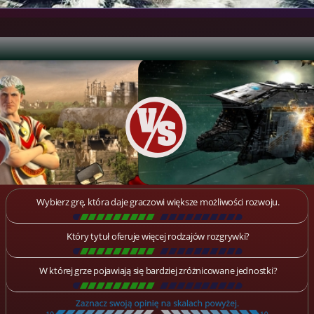
Wybierz grę, która daje graczowi większe możliwości rozwoju.
[
\
\
\
\
\
\
\
\
\
\
\
\
\
\
\
\
\
\
]
Który tytuł oferuje więcej rodzajów rozgrywki?
[
\
\
\
\
\
\
\
\
\
\
\
\
\
\
\
\
\
\
]
W której grze pojawiają się bardziej zróżnicowane jednostki?
[
\
\
\
\
\
\
\
\
\
\
\
\
\
\
\
\
\
\
]