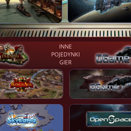
INNE
POJEDYNKI
GIER