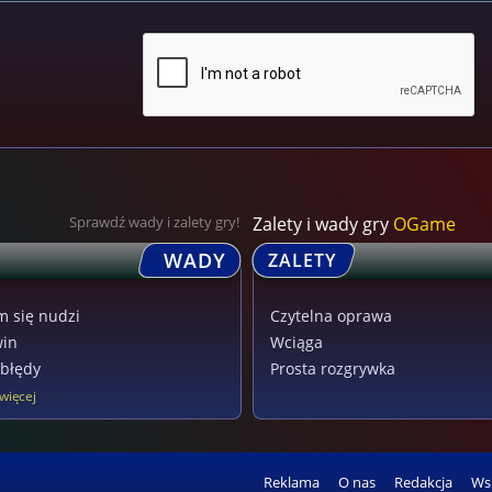
Sprawdź wady i zalety gry!
Zalety i wady gry
OGame
WADY
ZALETY
m się nudzi
Czytelna oprawa
win
Wciąga
błędy
Prosta rozgrywka
więcej
Reklama
O nas
Redakcja
Ws