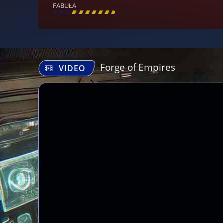
FABUŁA
[
\
\
\
\
\
\
\
\
]
Forge of Empires
VIDEO