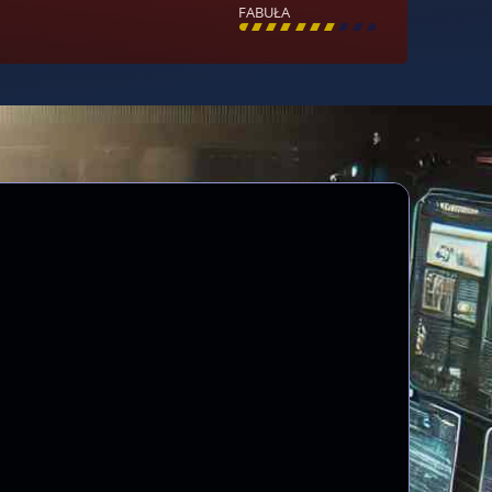
FABUŁA
[
\
\
\
\
\
\
\
\
]