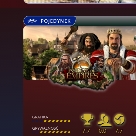
POJEDYNEK
GRAFIKA
[
\
\
\
\
\
\
\
\
]
GRYWALNOŚĆ
7.7
0.0
7.7
[
\
\
\
\
\
\
\
\
]