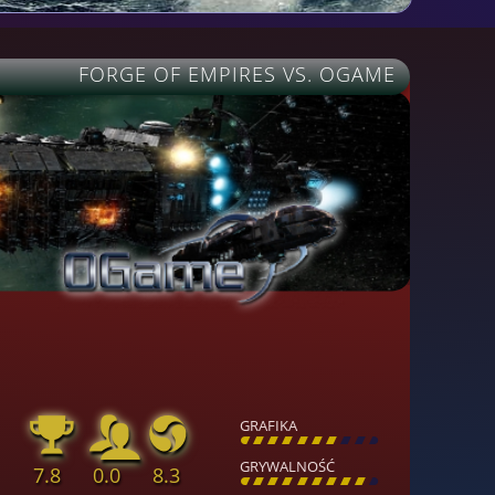
FORGE OF EMPIRES VS. OGAME
GRAFIKA
[
\
\
\
\
\
\
\
\
]
GRYWALNOŚĆ
7.8
0.0
8.3
[
\
\
\
\
\
\
\
\
]