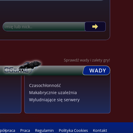
Sprawdź wady i zalety gry!
WADY
Czasochłonność
Makabrycznie uzależnia
Wyludniające się serwery
półpraca
Praca
Regulamin
Polityka Cookies
Kontakt