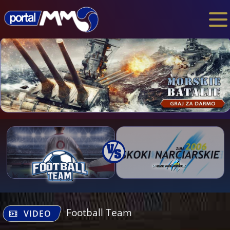
Football Team
VIDEO