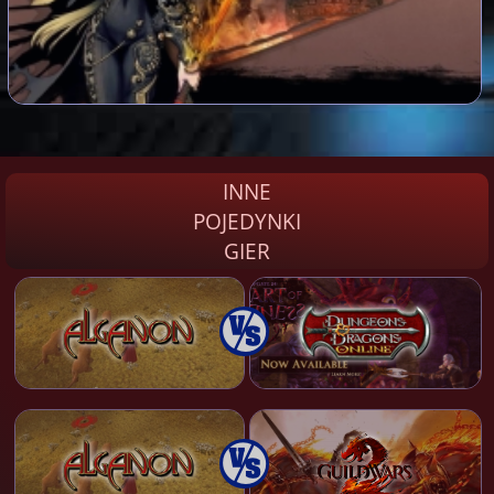
INNE
POJEDYNKI
GIER