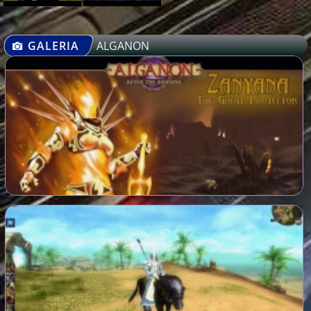
GALERIA
ALGANON