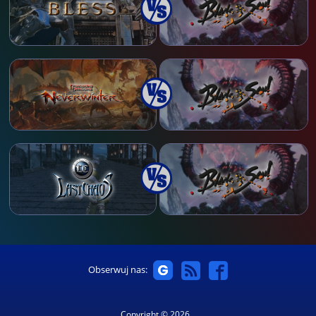
Obserwuj nas:
Copyright © 2026