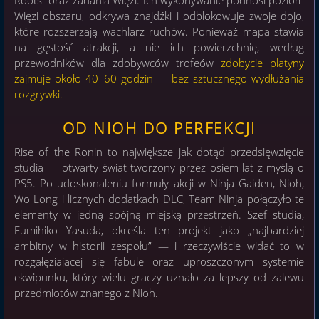
Więzi obszaru, odkrywa znajdźki i odblokowuje zwoje dojo,
które rozszerzają wachlarz ruchów. Ponieważ mapa stawia
na gęstość atrakcji, a nie ich powierzchnię, według
przewodników dla zdobywców trofeów
zdobycie platyny
zajmuje około 40–60 godzin — bez sztucznego wydłużania
rozgrywki.
OD NIOH DO PERFEKCJI
Rise of the Ronin to największe jak dotąd przedsięwzięcie
studia — otwarty świat tworzony przez osiem lat z myślą o
PS5. Po udoskonaleniu formuły akcji w Ninja Gaiden, Nioh,
Wo Long i licznych dodatkach DLC, Team Ninja połączyło te
elementy w jedną spójną miejską przestrzeń. Szef studia,
Fumihiko Yasuda, określa ten projekt jako „najbardziej
ambitny w historii zespołu” — i rzeczywiście widać to w
rozgałęziającej się fabule oraz uproszczonym systemie
ekwipunku, który wielu graczy uznało za lepszy od zalewu
przedmiotów znanego z Nioh.