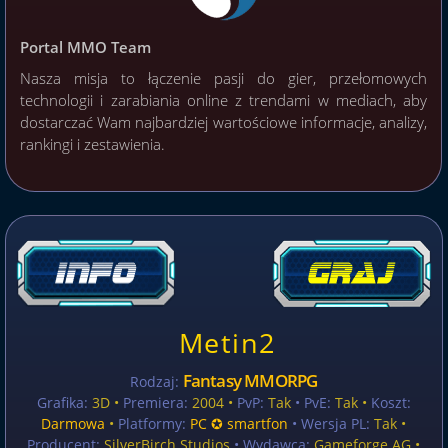
Portal MMO Team
Nasza misja to łączenie pasji do gier, przełomowych
technologii i zarabiania online z trendami w mediach, aby
dostarczać Wam najbardziej wartościowe informacje, analizy,
rankingi i zestawienia.
Metin2
Fantasy MMORPG
Rodzaj:
Grafika:
3D •
Premiera:
2004 •
PvP:
Tak
• PvE:
Tak •
Koszt:
Darmowa
•
Platformy:
PC ✪ smartfon
• Wersja PL:
Tak
•
Producent:
SilverBirch Studios
• Wydawca:
Gameforge AG •