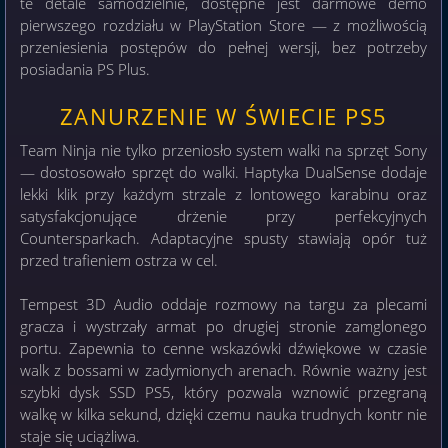
te detale samodzielnie, dostępne jest darmowe demo
pierwszego rozdziału w PlayStation Store — z możliwością
przeniesienia postępów do pełnej wersji, bez potrzeby
posiadania PS Plus.
ZANURZENIE W ŚWIECIE PS5
Team Ninja nie tylko przeniosło system walki na sprzęt Sony
— dostosowało sprzęt do walki. Haptyka DualSense dodaje
lekki klik przy każdym strzale z lontowego karabinu oraz
satysfakcjonujące drżenie przy perfekcyjnych
Countersparkach. Adaptacyjne spusty stawiają opór tuż
przed trafieniem ostrza w cel.
Tempest 3D Audio oddaje rozmowy na targu za plecami
gracza i wystrzały armat po drugiej stronie zamglonego
portu. Zapewnia to cenne wskazówki dźwiękowe w czasie
walk z bossami w zadymionych arenach. Równie ważny jest
szybki dysk SSD PS5, który pozwala wznowić przegraną
walkę w kilka sekund, dzięki czemu nauka trudnych kontr nie
staje się uciążliwa.