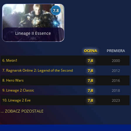
7.8
Lineage II Essence
OCENA
PREMIERA
6. Metin1
7.8
2000
7. Ragnarok Online 2: Legend of the Second
7.8
2012
8. Hero Wars
7.8
2016
9. Lineage 2 Classic
7.8
2018
10. Lineage 2 Eve
7.8
2023
... ZOBACZ POZOSTAŁE