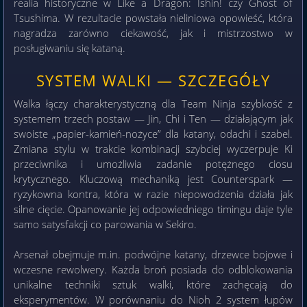
realia historyczne w Like a Dragon: Ishin! czy Ghost of
Tsushima. W rezultacie powstała nieliniowa opowieść, która
nagradza zarówno ciekawość, jak i mistrzostwo w
posługiwaniu się kataną.
SYSTEM WALKI — SZCZEGÓŁY
Walka łączy charakterystyczną dla Team Ninja szybkość z
systemem trzech postaw — Jin, Chi i Ten — działającym jak
swoiste „papier-kamień-nożyce” dla katany, odachi i szabel.
Zmiana stylu w trakcie kombinacji szybciej wyczerpuje Ki
przeciwnika i umożliwia zadanie potężnego ciosu
krytycznego. Kluczową mechaniką jest Counterspark —
ryzykowna kontra, która w razie niepowodzenia działa jak
silne cięcie. Opanowanie jej odpowiedniego timingu daje tyle
samo satysfakcji co parowania w Sekiro.
Arsenał obejmuje m.in. podwójne katany, drzewce bojowe i
wczesne rewolwery. Każda broń posiada do odblokowania
unikalne techniki sztuk walki, które zachęcają do
eksperymentów. W porównaniu do Nioh 2 system łupów