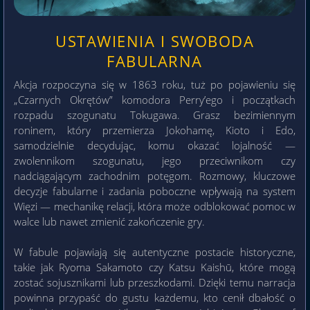
USTAWIENIA I SWOBODA
FABULARNA
Akcja rozpoczyna się w 1863 roku, tuż po pojawieniu się
„Czarnych Okrętów” komodora Perry’ego i początkach
rozpadu szogunatu Tokugawa. Grasz bezimiennym
roninem, który przemierza Jokohamę, Kioto i Edo,
samodzielnie decydując, komu okazać lojalność —
zwolennikom szogunatu, jego przeciwnikom czy
nadciągającym zachodnim potęgom. Rozmowy, kluczowe
decyzje fabularne i zadania poboczne wpływają na system
Więzi — mechanikę relacji, która może odblokować pomoc w
walce lub nawet zmienić zakończenie gry.
W fabule pojawiają się autentyczne postacie historyczne,
takie jak Ryoma Sakamoto czy Katsu Kaishū, które mogą
zostać sojusznikami lub przeszkodami. Dzięki temu narracja
powinna przypaść do gustu każdemu, kto cenił dbałość o