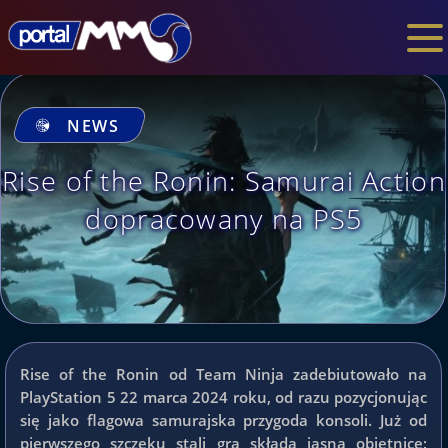
NEWS
Rise of the Ronin: Samurai Action
dopracowany na PS5
Rise of the Ronin od Team Ninja zadebiutowało na
PlayStation 5 22 marca 2024 roku, od razu pozycjonując
się jako flagowa samurajska przygoda konsoli. Już od
pierwszego szczęku stali gra składa jasną obietnicę: