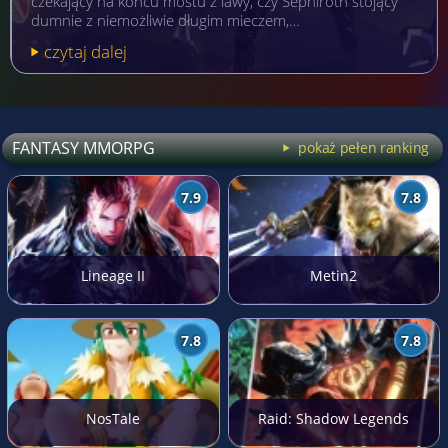
czekający na końcu mostu z lawy, czy Sephiroth stojący
dumnie z niemożliwie długim mieczem,…
czytaj dalej
FANTASY MMORPG
pokaż pełen ranking
7.9
7.8
Lineage II
Metin2
7.8
7.8
NosTale
Raid: Shadow Legends