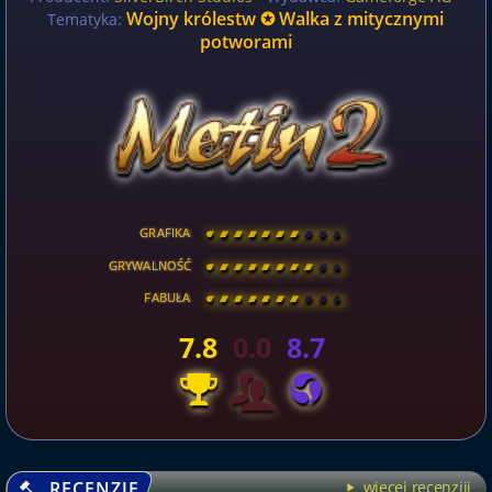
Wojny królestw ✪ Walka z mitycznymi
Tematyka:
potworami
GRAFIKA
[
\
\
\
\
\
\
\
\
]
GRYWALNOŚĆ
[
\
\
\
\
\
\
\
\
]
FABUŁA
[
\
\
\
\
\
\
\
\
]
7.8
0.0
8.7
RECENZJE
więcej recenzjii