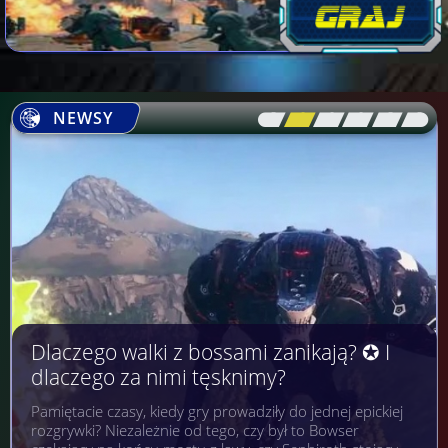
NEWSY
[\
\\
\\
\\
\\
\]
Dlaczego walki z bossami zanikają? ✪ I
dlaczego za nimi tęsknimy?
Pamiętacie czasy, kiedy gry prowadziły do jednej epickiej
rozgrywki? Niezależnie od tego, czy był to Bowser