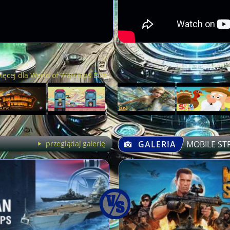
ięcej dla World of Warships Blitz
przeglądaj galerię
GALERIA
MOBILE ST