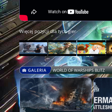
Więcej pozycji dla tych gier
w
GALERIA
WORLD OF WARSHIPS BLITZ