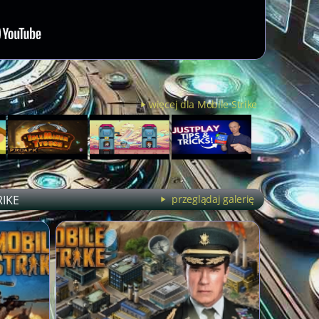
więcej dla Mobile Strike
RIKE
przeglądaj galerię