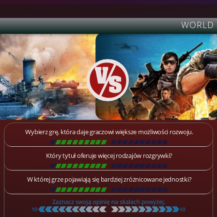
WORLD O
Wybierz grę, która daje graczowi większe możliwości rozwoju.
[
\
\
\
\
\
\
\
\
\
\
\
\
\
\
\
\
\
\
]
Który tytuł oferuje więcej rodzajów rozgrywki?
[
\
\
\
\
\
\
\
\
\
\
\
\
\
\
\
\
\
\
]
W której grze pojawiają się bardziej zróżnicowane jednostki?
[
\
\
\
\
\
\
\
\
\
\
\
\
\
\
\
\
\
\
]