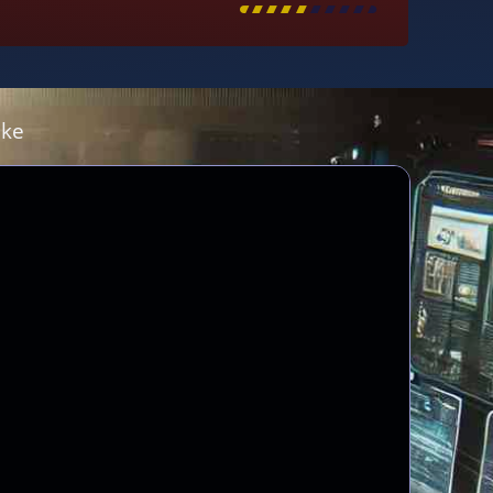
[
\
\
\
\
\
\
\
\
]
ike