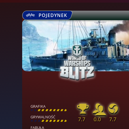
POJEDYNEK
GRAFIKA
[
\
\
\
\
\
\
\
\
]
GRYWALNOŚĆ
7.7
0.0
7.7
[
\
\
\
\
\
\
\
\
]
FABUŁA