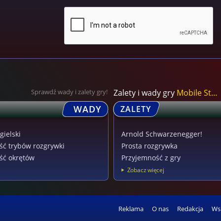
Sprawdź wady i zalety gry!
Zalety i wady gry
Mobile Strike
WADY
ZALETY
gielski
Arnold Schwarzenegger!
ość trybów rozgrywki
Prosta rozgrywka
ość okrętów
Przyjemność z gry
Zobacz więcej
Reklama
O nas
Redakcja
Ws