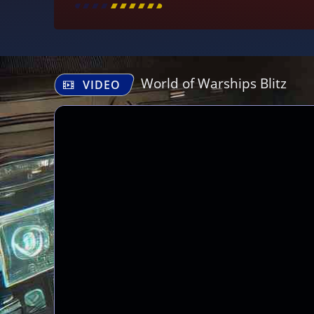
[
\
\
\
\
\
\
\
\
]
World of Warships Blitz
VIDEO