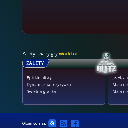
Zalety i wady gry
World of Warships...
ZALETY
Epickie bitwy
Język an
Dynamiczna rozgrywka
Mała il
Świetna grafika
Mała il
Obserwuj nas: