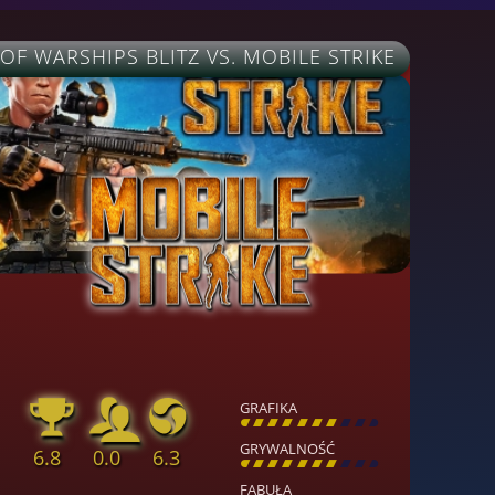
F WARSHIPS BLITZ VS. MOBILE STRIKE
GRAFIKA
[
\
\
\
\
\
\
\
\
]
GRYWALNOŚĆ
6.8
0.0
6.3
[
\
\
\
\
\
\
\
\
]
FABUŁA