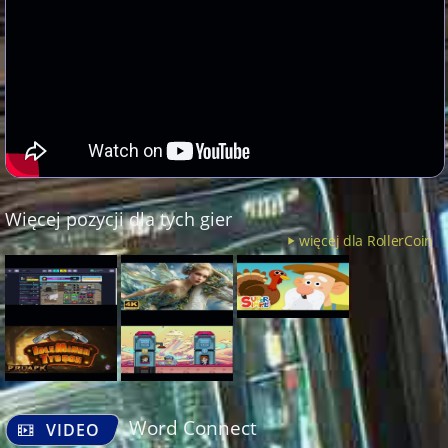
Więcej pozycji dla tych gier
więcej dla RollerCoin
Word Connect
VIDEO