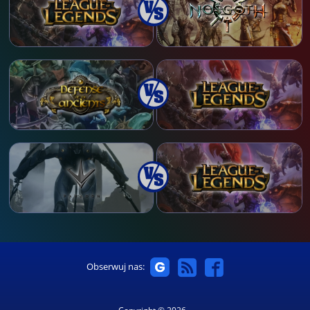
Obserwuj nas: