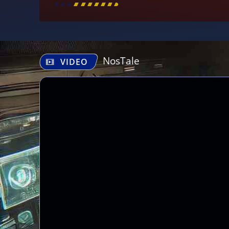
[
\
\
\
\
\
\
\
\
]
NosTale
VIDEO