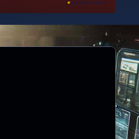
[
\
\
\
\
\
\
\
\
]