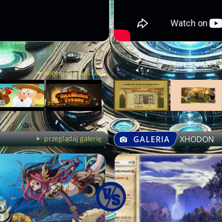
więcej dla NosTale
przeglądaj galerię
GALERIA
XHODON