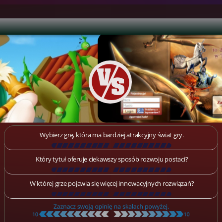
Wybierz grę, która ma bardziej atrakcyjny świat gry.
[
\
\
\
\
\
\
\
\
\
\
\
\
\
\
\
\
\
\
]
Który tytuł oferuje ciekawszy sposób rozwoju postaci?
[
\
\
\
\
\
\
\
\
\
\
\
\
\
\
\
\
\
\
]
W której grze pojawia się więcej innowacyjnych rozwiązań?
[
\
\
\
\
\
\
\
\
\
\
\
\
\
\
\
\
\
\
]