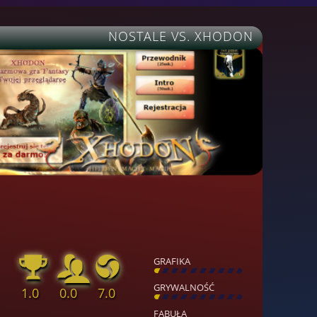
NOSTALE VS. XHODON
GRAFIKA
[
\
\
\
\
\
\
\
\
]
GRYWALNOŚĆ
1.0
0.0
7.0
[
\
\
\
\
\
\
\
\
]
FABUŁA