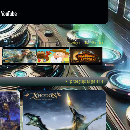
więcej dla Xhodon
przeglądaj galerię