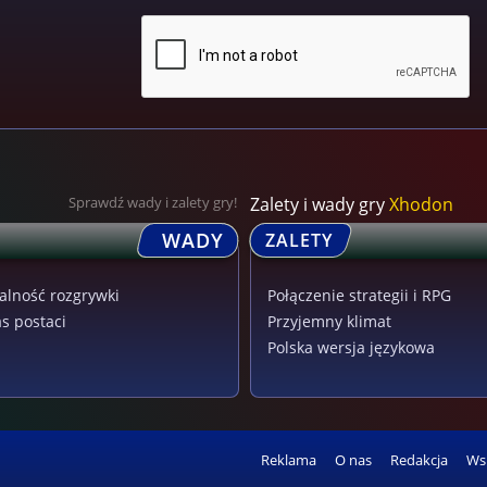
Sprawdź wady i zalety gry!
Zalety i wady gry
Xhodon
WADY
ZALETY
alność rozgrywki
Połączenie strategii i RPG
s postaci
Przyjemny klimat
Polska wersja językowa
Reklama
O nas
Redakcja
Ws