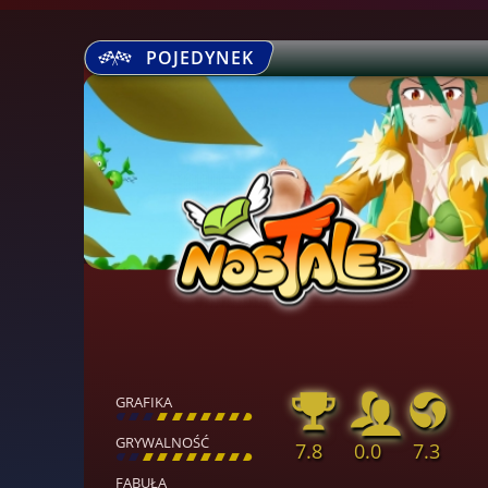
POJEDYNEK
GRAFIKA
[
\
\
\
\
\
\
\
\
]
GRYWALNOŚĆ
7.8
0.0
7.3
[
\
\
\
\
\
\
\
\
]
FABUŁA