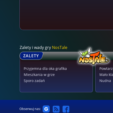
Zalety i wady gry
NosTale
ZALETY
Przyjemna dla oka grafika
Powtarz
Mieszkania w grze
Mało kla
Sporo zadań
Nudna
Obserwuj nas: