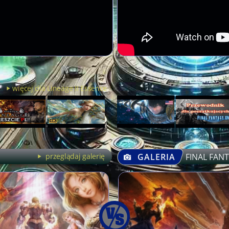
więcej dla Lineage II Essence
przeglądaj galerię
GALERIA
FINAL FANT