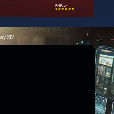
FABUŁA
[
\
\
\
\
\
\
\
\
]
asy XIV