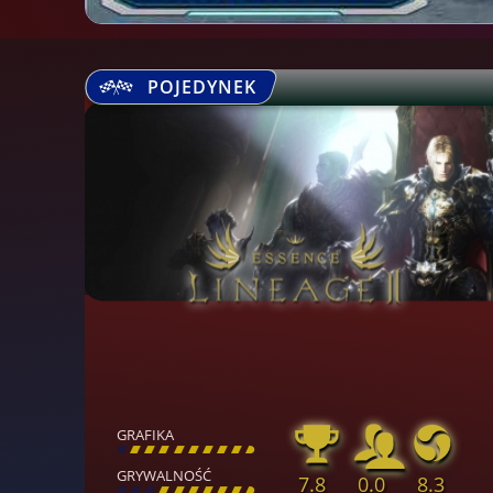
POJEDYNEK
GRAFIKA
[
\
\
\
\
\
\
\
\
]
GRYWALNOŚĆ
7.8
0.0
8.3
[
\
\
\
\
\
\
\
\
]