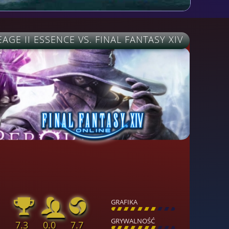
EAGE II ESSENCE VS. FINAL FANTASY XIV
GRAFIKA
[
\
\
\
\
\
\
\
\
]
GRYWALNOŚĆ
7.3
0.0
7.7
[
\
\
\
\
\
\
\
\
]