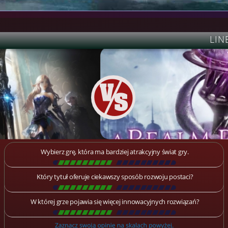
LIN
Wybierz grę, która ma bardziej atrakcyjny świat gry.
[
\
\
\
\
\
\
\
\
\
\
\
\
\
\
\
\
\
\
]
Który tytuł oferuje ciekawszy sposób rozwoju postaci?
[
\
\
\
\
\
\
\
\
\
\
\
\
\
\
\
\
\
\
]
W której grze pojawia się więcej innowacyjnych rozwiązań?
[
\
\
\
\
\
\
\
\
\
\
\
\
\
\
\
\
\
\
]