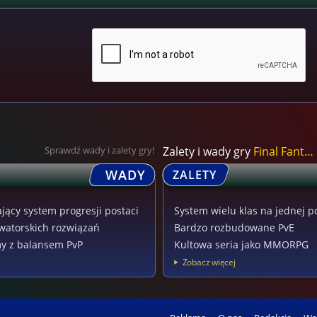
Sprawdź wady i zalety gry!
Zalety i wady gry
Final Fantasy XIV
WADY
ZALETY
ący system progresji postaci
System wielu klas na jednej p
watorskich rozwiązań
Bardzo rozbudowane PvE
y z balansem PvP
Kultowa seria jako MMORPG
Zobacz więcej