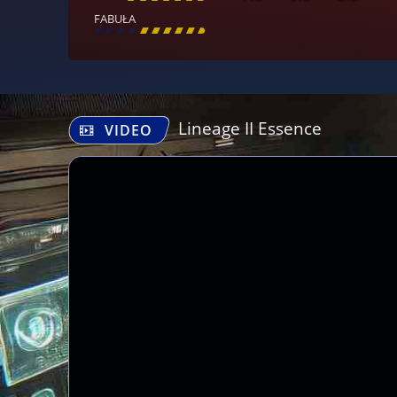
FABUŁA
[
\
\
\
\
\
\
\
\
]
Lineage II Essence
VIDEO