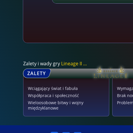
Zalety i wady gry
Lineage II Essence
ZALETY
Wciągający świat i fabuła
Wymagaj
Współpraca i społeczność
Brak no
Wieloosobowe bitwy i wojny
Problem
międzyklanowe