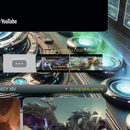
więcej dla Final Fantasy XIV
ASY XIV
przeglądaj galerię