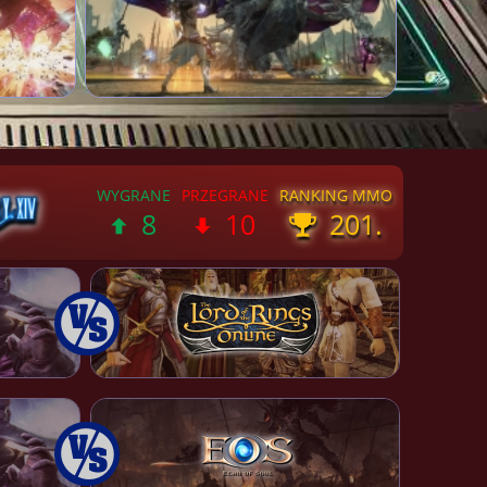
8
10
201.