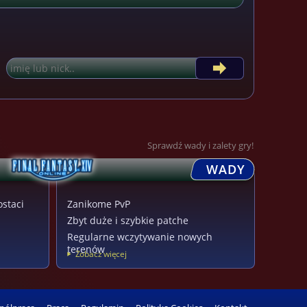
Sprawdź wady i zalety gry!
WADY
ostaci
Zanikome PvP
Zbyt duże i szybkie patche
Regularne wczytywanie nowych
terenów
Zobacz więcej