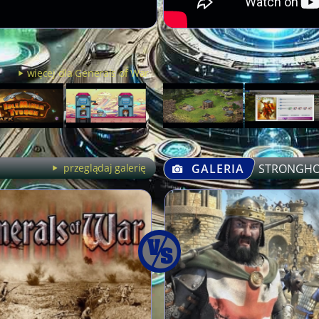
więcej dla Generals of War
przeglądaj galerię
GALERIA
STRONGHO