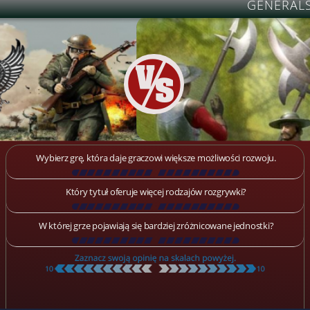
GENERAL
Wybierz grę, która daje graczowi większe możliwości rozwoju.
[
\
\
\
\
\
\
\
\
\
\
\
\
\
\
\
\
\
\
]
Który tytuł oferuje więcej rodzajów rozgrywki?
[
\
\
\
\
\
\
\
\
\
\
\
\
\
\
\
\
\
\
]
W której grze pojawiają się bardziej zróżnicowane jednostki?
[
\
\
\
\
\
\
\
\
\
\
\
\
\
\
\
\
\
\
]