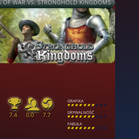
S OF WAR VS. STRONGHOLD KINGDOMS
GRAFIKA
[
\
\
\
\
\
\
\
\
]
GRYWALNOŚĆ
7.4
0.0
7.7
[
\
\
\
\
\
\
\
\
]
FABUŁA
[
\
\
\
\
\
\
\
\
]