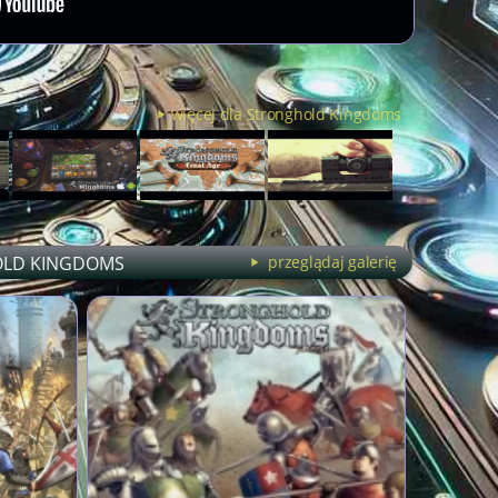
więcej dla Stronghold Kingdoms
LD KINGDOMS
przeglądaj galerię