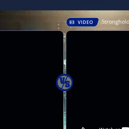
Stronghol
VIDEO