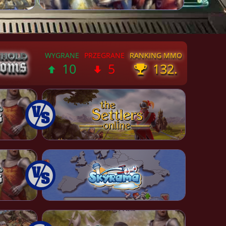
10
5
132.