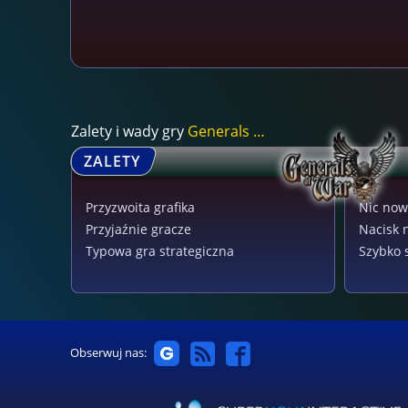
Zalety i wady gry
Generals of War
ZALETY
Przyzwoita grafika
Nic no
Przyjaźnie gracze
Nacisk 
Typowa gra strategiczna
Szybko 
Obserwuj nas: