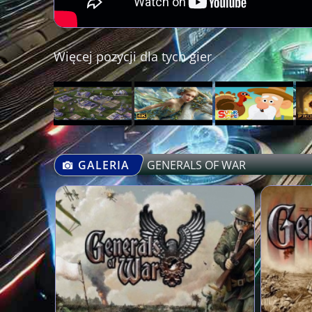
Więcej pozycji dla tych gier
GALERIA
GENERALS OF WAR