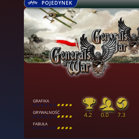
POJEDYNEK
GRAFIKA
[
\
\
\
\
\
\
\
\
]
GRYWALNOŚĆ
4.2
0.0
7.3
[
\
\
\
\
\
\
\
\
]
FABUŁA
[
\
\
\
\
\
\
\
\
]