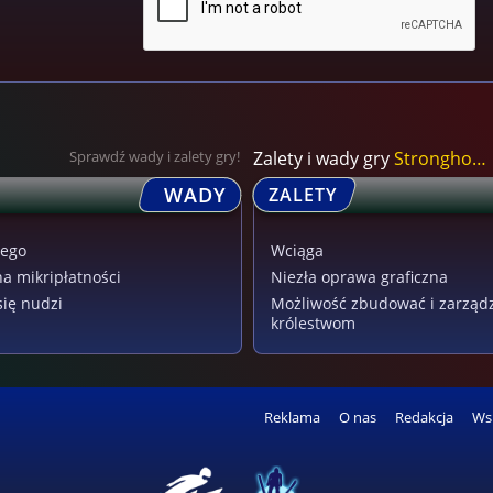
Sprawdź wady i zalety gry!
Zalety i wady gry
Stronghold Kingdom...
WADY
ZALETY
wego
Wciąga
na mikripłatności
Niezła oprawa graficzna
się nudzi
Możliwość zbudować i zarząd
królestwom
Reklama
O nas
Redakcja
Ws