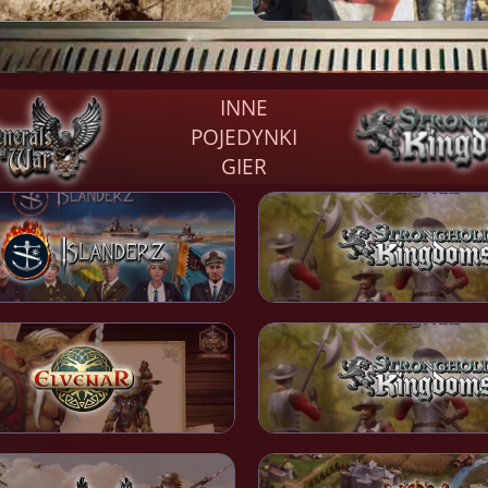
INNE
POJEDYNKI
GIER