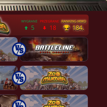
5
18
184.