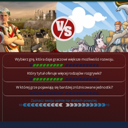
Wybierz grę, która daje graczowi większe możliwości rozwoju.
[
\
\
\
\
\
\
\
\
\
\
\
\
\
\
\
\
\
\
]
Który tytuł oferuje więcej rodzajów rozgrywki?
[
\
\
\
\
\
\
\
\
\
\
\
\
\
\
\
\
\
\
]
W której grze pojawiają się bardziej zróżnicowane jednostki?
[
\
\
\
\
\
\
\
\
\
\
\
\
\
\
\
\
\
\
]