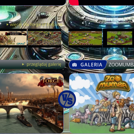
więcej dla Forge of Empires
przeglądaj galerię
GALERIA
ZOOMUMB