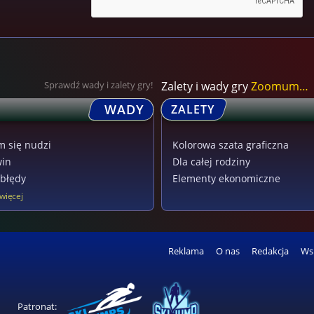
Sprawdź wady i zalety gry!
Zalety i wady gry
Zoomumba
WADY
ZALETY
m się nudzi
Kolorowa szata graficzna
win
Dla całej rodziny
błędy
Elementy ekonomiczne
więcej
Reklama
O nas
Redakcja
Ws
Patronat: