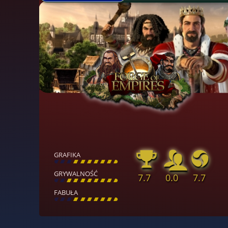
GRAFIKA
[
\
\
\
\
\
\
\
\
]
GRYWALNOŚĆ
7.7
0.0
7.7
[
\
\
\
\
\
\
\
\
]
FABUŁA
[
\
\
\
\
\
\
\
\
]