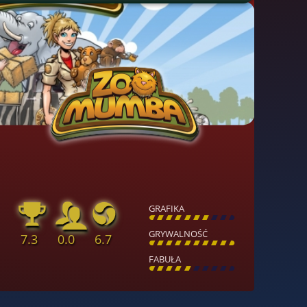
GRAFIKA
[
\
\
\
\
\
\
\
\
]
GRYWALNOŚĆ
7.3
0.0
6.7
[
\
\
\
\
\
\
\
\
]
FABUŁA
[
\
\
\
\
\
\
\
\
]