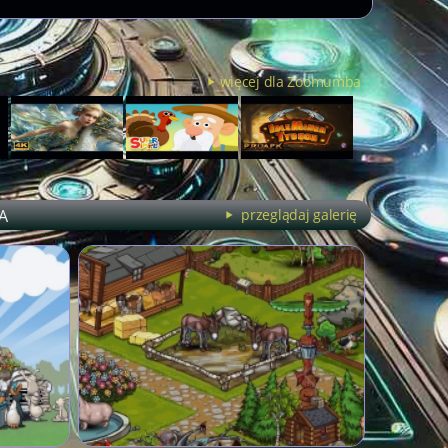
więcej dla Zoomumba
A
przeglądaj galerię