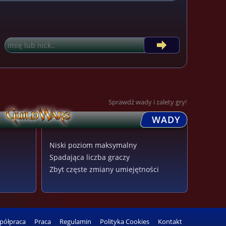
Sprawdź wady i zalety gry!
WADY
Niski poziom maksymalny
Spadająca liczba graczy
Zbyt częste zmiany umiejętności
półpraca
Praca
Regulamin
Polityka Cookies
Kontakt