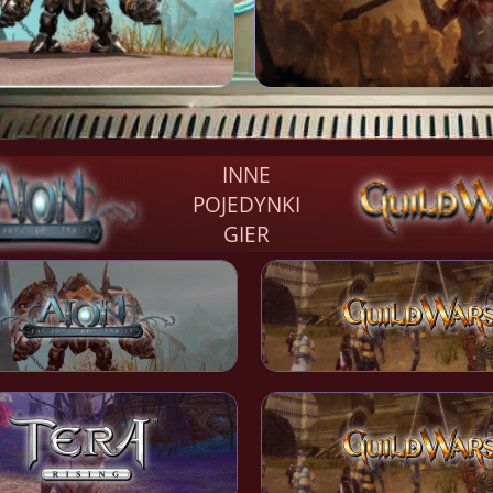
INNE
POJEDYNKI
GIER