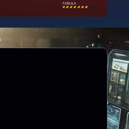
FABUŁA
[
\
\
\
\
\
\
\
\
]
s