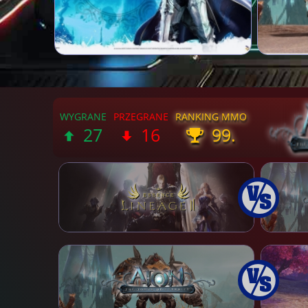
27
16
99.