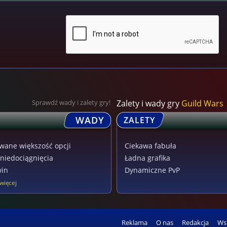
Sprawdź wady i zalety gry!
Zalety i wady gry
Guild Wars
WADY
ZALETY
wane większość opcji
Ciekawa fabuła
niedociągnięcia
Ładna grafika
win
Dynamiczne PvP
więcej
Reklama
O nas
Redakcja
Ws