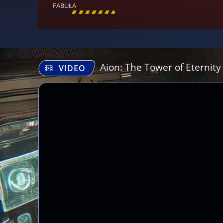
FABUŁA
[
\
\
\
\
\
\
\
\
]
Aion: The Tower of Eternity
VIDEO