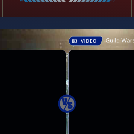
Guild War
VIDEO