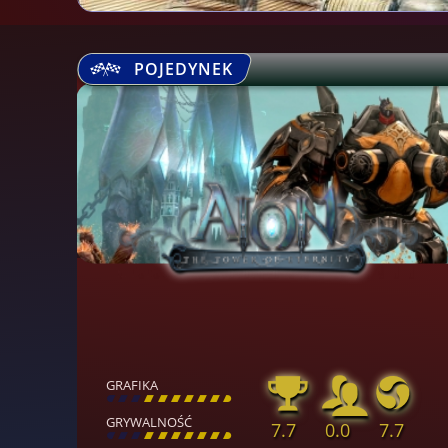
POJEDYNEK
GRAFIKA
[
\
\
\
\
\
\
\
\
]
GRYWALNOŚĆ
7.7
0.0
7.7
[
\
\
\
\
\
\
\
\
]