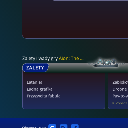
Zalety i wady gry
Aion: The Tower of...
ZALETY
Latanie!
Zabloko
Ładna grafika
Drobne 
Przyzwoita fabuła
Pay-to-
Zobacz 
Obserwuj nas: