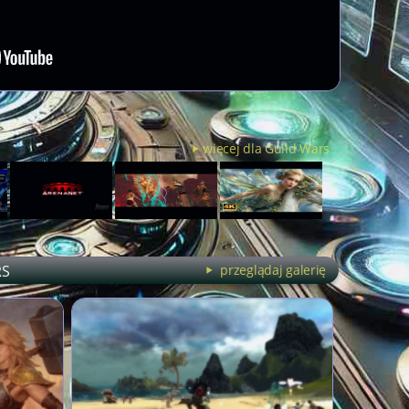
więcej dla Guild Wars
RS
przeglądaj galerię