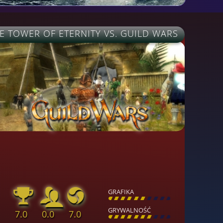
HE TOWER OF ETERNITY VS. GUILD WARS
GRAFIKA
[
\
\
\
\
\
\
\
\
]
GRYWALNOŚĆ
7.0
0.0
7.0
[
\
\
\
\
\
\
\
\
]