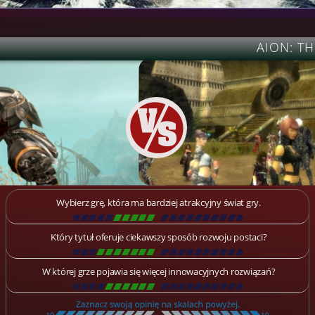
AION: T
Wybierz grę, która ma bardziej atrakcyjny świat gry.
[
\
\
\
\
\
\
\
\
\
\
\
\
\
\
\
\
\
\
]
Który tytuł oferuje ciekawszy sposób rozwoju postaci?
[
\
\
\
\
\
\
\
\
\
\
\
\
\
\
\
\
\
\
]
W której grze pojawia się więcej innowacyjnych rozwiązań?
[
\
\
\
\
\
\
\
\
\
\
\
\
\
\
\
\
\
\
]