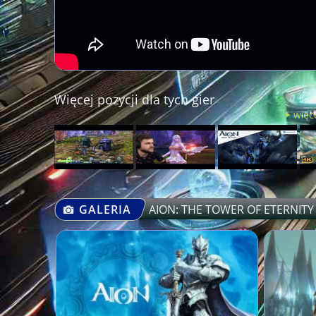
Więcej pozycji dla tych gier
więce
GALERIA
AION: THE TOWER OF ETERNITY