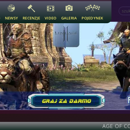
O
NEWSY
RECENZJE
VIDEO
GALERIA
POJEDYNEK
AGE OF C