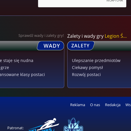
Sprawdź wady i zalety gry!
Zalety i wady gry
Legion Śmierci
WADY
ZALETY
e staje się nudna
Ulepszanie przedmiotów
 grze
Ciekawy pomysł
ansowane klasy postaci
Rozwój postaci
Reklama
O nas
Redakcja
Ws
Patronat: