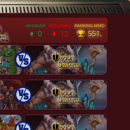
0
12
551.