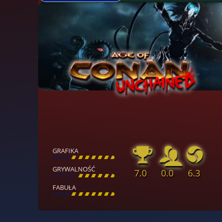
GRAFIKA
[
\
\
\
\
\
\
\
\
]
GRYWALNOŚĆ
7.0
0.0
6.3
[
\
\
\
\
\
\
\
\
]
FABUŁA
[
\
\
\
\
\
\
\
\
]