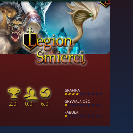
GRAFIKA
[
\
\
\
\
\
\
\
\
]
GRYWALNOŚĆ
2.0
0.0
6.0
[
\
\
\
\
\
\
\
\
]
FABUŁA
[
\
\
\
\
\
\
\
\
]