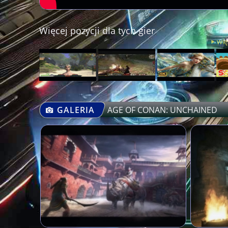
Więcej pozycji dla tych gier
wię
GALERIA
AGE OF CONAN: UNCHAINED