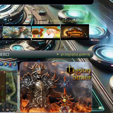
więcej dla Legion Śmierci
IERCI
przeglądaj galerię