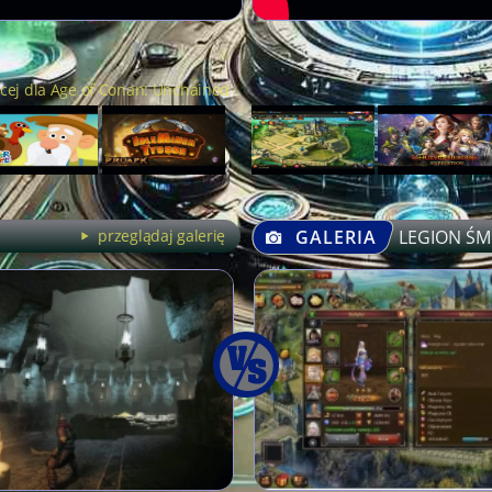
cej dla Age of Conan: Unchained
przeglądaj galerię
GALERIA
LEGION ŚM