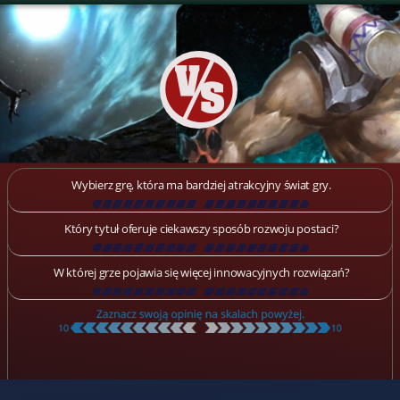
Wybierz grę, która ma bardziej atrakcyjny świat gry.
[
\
\
\
\
\
\
\
\
\
\
\
\
\
\
\
\
\
\
]
Który tytuł oferuje ciekawszy sposób rozwoju postaci?
[
\
\
\
\
\
\
\
\
\
\
\
\
\
\
\
\
\
\
]
W której grze pojawia się więcej innowacyjnych rozwiązań?
[
\
\
\
\
\
\
\
\
\
\
\
\
\
\
\
\
\
\
]