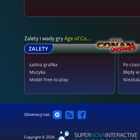
Zalety i wady gry
Age of Conan: Unch...
ZALETY
Ładna grafika
Po czasi
Muzyka
Błędy w
Model free-to-play
Niezbal
Obserwuj nas:
Copyright © 2026