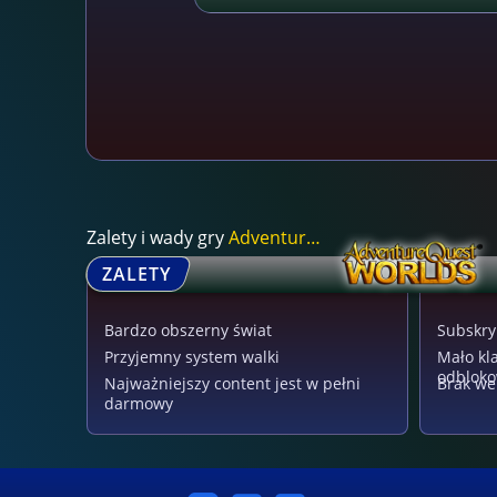
Zalety i wady gry
AdventureQuest Wor...
ZALETY
Bardzo obszerny świat
Subskryp
Przyjemny system walki
Mało kl
odbloko
Najważniejszy content jest w pełni
Brak we
darmowy