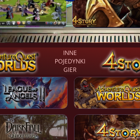
INNE
POJEDYNKI
GIER