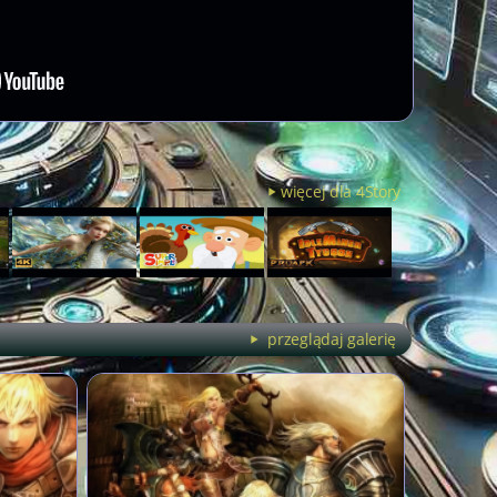
więcej dla 4Story
przeglądaj galerię