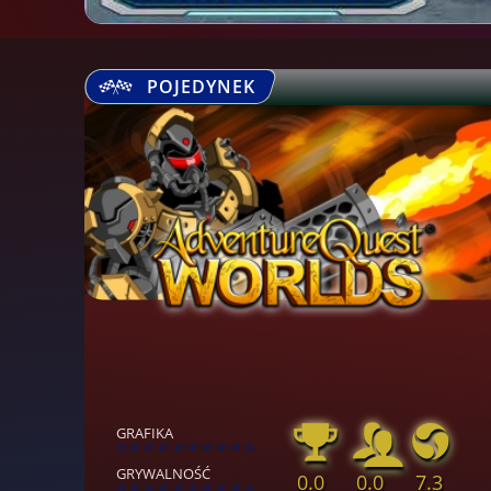
POJEDYNEK
GRAFIKA
[
\
\
\
\
\
\
\
\
]
GRYWALNOŚĆ
0.0
0.0
7.3
[
\
\
\
\
\
\
\
\
]