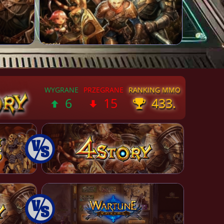
6
15
433.