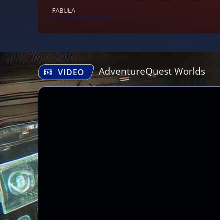
FABUŁA
[
\
\
\
\
\
\
\
\
]
AdventureQuest Worlds
VIDEO