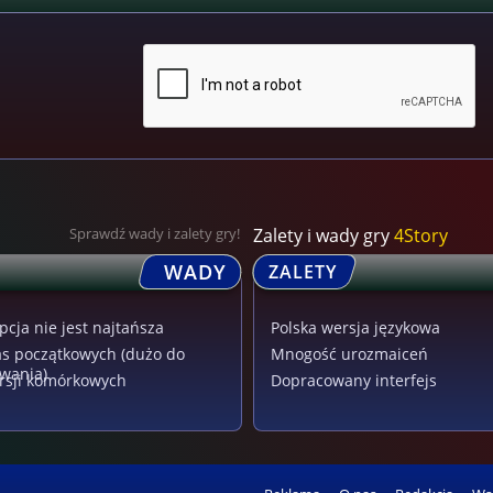
Sprawdź wady i zalety gry!
Zalety i wady gry
4Story
WADY
ZALETY
cja nie jest najtańsza
Polska wersja językowa
as początkowych (dużo do
Mnogość urozmaiceń
wania)
rsji komórkowych
Dopracowany interfejs