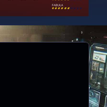
FABUŁA
[
\
\
\
\
\
\
\
\
]