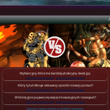
Wybierz grę, która ma bardziej atrakcyjny świat gry.
[
\
\
\
\
\
\
\
\
\
\
\
\
\
\
\
\
\
\
]
Który tytuł oferuje ciekawszy sposób rozwoju postaci?
[
\
\
\
\
\
\
\
\
\
\
\
\
\
\
\
\
\
\
]
W której grze pojawia się więcej innowacyjnych rozwiązań?
[
\
\
\
\
\
\
\
\
\
\
\
\
\
\
\
\
\
\
]