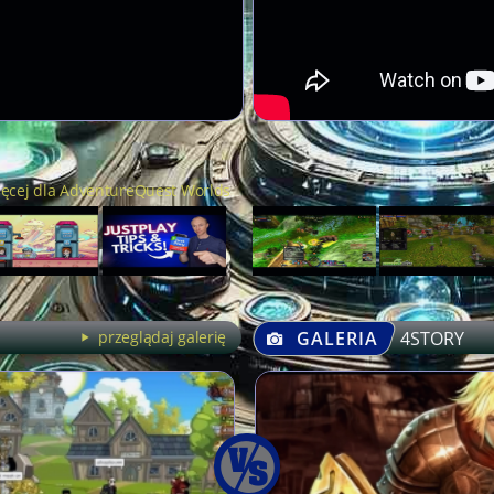
ięcej dla AdventureQuest Worlds
przeglądaj galerię
GALERIA
4STORY