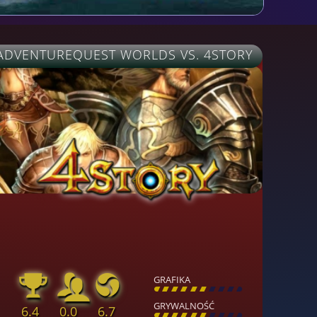
ADVENTUREQUEST WORLDS VS. 4STORY
GRAFIKA
[
\
\
\
\
\
\
\
\
]
GRYWALNOŚĆ
6.4
0.0
6.7
[
\
\
\
\
\
\
\
\
]