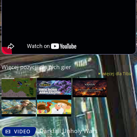
Więcej pozycji dla tych gier
więcej dla Tibia
Darkfall Unholy Wars
VIDEO